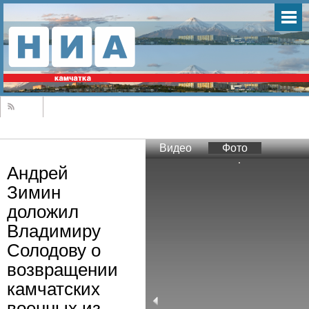
Видео
Фото
Андрей
Зимин
доложил
Владимиру
Солодову о
возвращении
камчатских
военных из