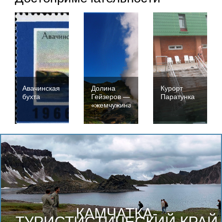
Авачинская
Долина
Курорт
бухта
Гейзеров —
Паратунка
«жемчужина»
Камчатского
края
КАМЧАТКА-
ТУРИСТИСТИЧЕСКИЙ КРАЙ