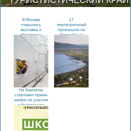
В Москве
17
открылась
землетрясений
выставка о
произошли на
феномене
Камчатке за
Камчатки
неделю
На Камчатке
стартовал прием
заявок на участие
в бесплатном
образовательном
проекте «Школа
фермера»