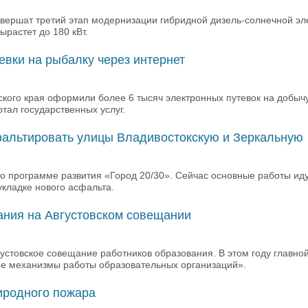
завершат третий этап модернизации гибридной дизель-солнечной эл
растет до 180 кВт.
евки на рыбалку через интернет
ского края оформили более 6 тысяч электронных путевок на добыч
тал государственных услуг.
альтировать улицы Владивостокскую и Зеркальную
о программе развития «Город 20/30». Сейчас основные работы иду
укладке нового асфальта.
вания на Августовском совещании
вгустовское совещание работников образования. В этом году главн
ые механизмы работы образовательных организаций».
риродного пожара