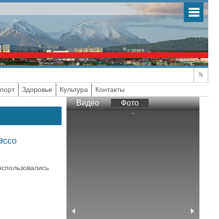
порт
Здоровье
Культура
Контакты
Видео
Фото
Эссо
оспользовались