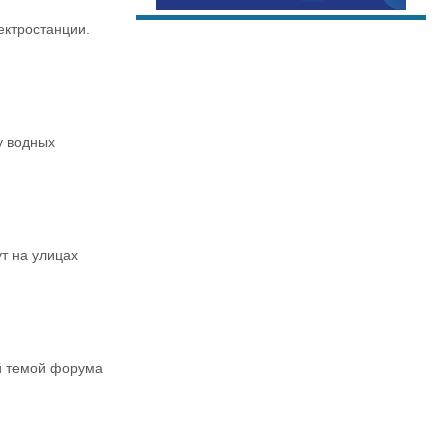
ектростанции.
у водных
т на улицах
ой темой форума