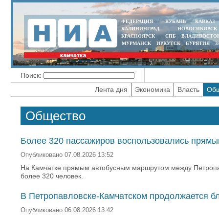
ФЕДЕРАЦИЯ
КУБАНЬ
КАВКАЗ
КАЛИНИНГРАД
НОВОСИБИРСК
КРАСНОЯРСК
СПБ
ВЛАДИВОСТО
МУРМАНСК
ИРКУТСК
БУРЯТИЯ
З
Поиск:
Лента дня
Экономика
Власть
Общ
Общество
Более 320 пассажиров воспользовались прямы
Опубликовано 07.08.2026 13:52
На Камчатке прямым автобусным маршрутом между Петропав
более 320 человек.
В Петропавловске-Камчатском продолжается б
Опубликовано 06.08.2026 13:42