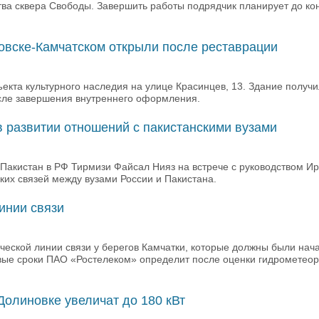
тва сквера Свободы. Завершить работы подрядчик планирует до кон
овске-Камчатском открыли после реставрации
екта культурного наследия на улице Красинцев, 13. Здание получ
осле завершения внутреннего оформления.
 развитии отношений с пакистанскими вузами
акистан в РФ Тирмизи Файсал Нияз на встрече с руководством Ир
их связей между вузами России и Пакистана.
инии связи
еской линии связи у берегов Камчатки, которые должны были нача
овые сроки ПАО «Ростелеком» определит после оценки гидрометео
Долиновке увеличат до 180 кВт