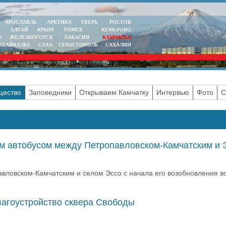
ЯРОСЛАВЛЬ
АРКТИКА
ТВЕРЬ
РОСТОВ
АЛТАЙ
КРЫМ
ТОМСК
КЕМЕРОВО
К
ЖЕЛЕЗНОГОРСК
ХАКАСИЯ
КАМЧАТКА
АБАЙКАЛЬЕ
САХА
СЕВАСТОПОЛЬ
САХАЛИН
ество
Заповедники
Открываем Камчатку
Интервью
Фото
С
м автобусом между Петропавловском-Камчатским и 
ловском-Камчатским и селом Эссо с начала его возобновления в
лагоустройство сквера Свободы