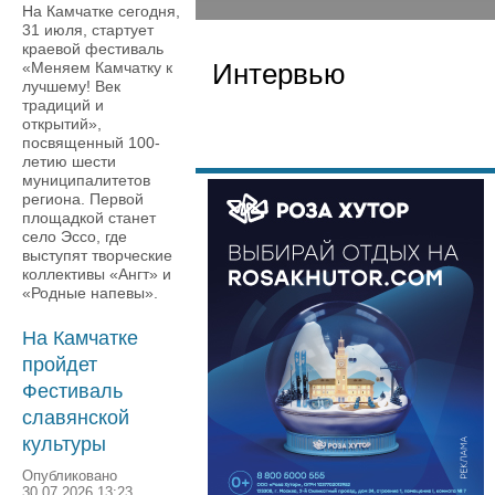
На Камчатке сегодня,
31 июля, стартует
краевой фестиваль
Интервью
«Меняем Камчатку к
лучшему! Век
традиций и
открытий»,
посвященный 100-
летию шести
муниципалитетов
региона. Первой
площадкой станет
село Эссо, где
выступят творческие
коллективы «Ангт» и
«Родные напевы».
На Камчатке
пройдет
Фестиваль
славянской
культуры
Опубликовано
30.07.2026 13:23