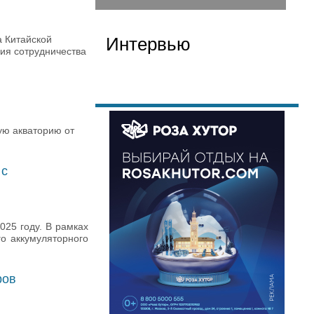
а Китайской
Интервью
ия сотрудничества
ую акваторию от
 с
25 году. В рамках
о аккумуляторного
ров