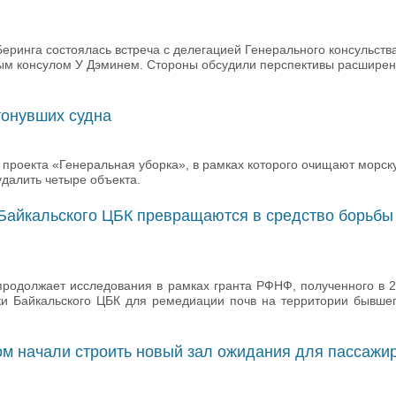
еринга состоялась встреча с делегацией Генерального консульств
ным консулом У Дэминем. Стороны обсудили перспективы расширен
тонувших судна
проекта «Генеральная уборка», в рамках которого очищают морск
удалить четыре объекта.
Байкальского ЦБК превращаются в средство борьбы
родолжает исследования в рамках гранта РФНФ, полученного в 20
 Байкальского ЦБК для ремедиации почв на территории бывшег
ом начали строить новый зал ожидания для пассажи