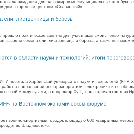
вого зала ожидания для пассажиров межмуниципальных автобусны
 рядом с торговым центром «Славянский».
а ели, лиственницы и березы
» прошло практическое занятие для участников смены юных натура
ов высеяли семена ели, лиственницы и березы, а также познакоми
ются в области науки и технологий: итоги перегово
У посетила Харбинский университет науки и технологий (КНР, Х
работ в направлении электроэнергетики, электроники и возобно
х связей между вузами, а проректор Ху Цзюнь встречал гостя из Ир
ОИН» на Восточном экономическом форуме
оет военно-спортивный городок площадью 600 квадратных метров
пройдет во Владивостоке.