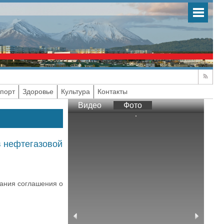
порт
Здоровье
Культура
Контакты
Видео
Фото
в нефтегазовой
сания соглашения о