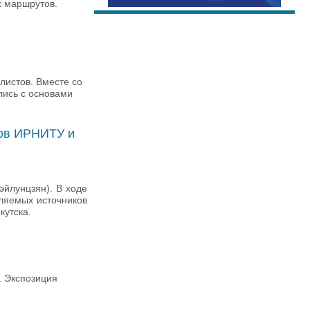
х маршрутов.
листов. Вместе со
лись с основами
ров ИРНИТУ и
эйлунцзян). В ходе
вляемых источников
кутска.
. Экспозиция