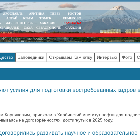
ЯРОСЛАВЛЬ
АРКТИКА
ТВЕРЬ
РОСТОВ
АЛТАЙ
КРЫМ
ТОМСК
КЕМЕРОВО
К
ЖЕЛЕЗНОГОРСК
ХАКАСИЯ
КАМЧАТКА
АБАЙКАЛЬЕ
САХА
СЕВАСТОПОЛЬ
САХАЛИН
ество
Заповедники
Открываем Камчатку
Интервью
Фото
С
яют усилия для подготовки востребованных кадров 
лом Корняковым, приехали в Харбинский институт нефти для подпи
ываясь на договорённостях, достигнутых в 2025 году.
договорились развивать научное и образовательное