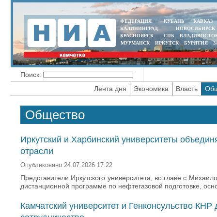
ФЕДЕРАЦИЯ
КУБАНЬ
КАВКАЗ
КАЛИНИНГРАД
НОВОСИБИРСК
КРАСНОЯРСК
СПБ
ВЛАДИВОСТО
МУРМАНСК
ИРКУТСК
БУРЯТИЯ
З
Поиск:
Лента дня
Экономика
Власть
Общ
Общество
Иркутский и Харбинский университеты объедин
отрасли
Опубликовано 24.07.2026 17:22
Представители Иркутского университета, во главе с Михаи
дистанционной программе по нефтегазовой подготовке, основ
Камчатский университет и Генконсульство КНР 