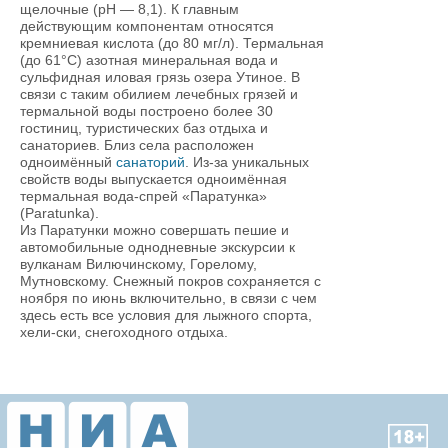
щелочные (рН — 8,1). К главным
действующим компонентам относятся
кремниевая кислота (до 80 мг/л). Термальная
(до 61°С) азотная минеральная вода и
сульфидная иловая грязь озера Утиное. В
связи с таким обилием лечебных грязей и
термальной воды построено более 30
гостиниц, туристических баз отдыха и
санаториев. Близ села расположен
одноимённый
санаторий
. Из-за уникальных
свойств воды выпускается одноимённая
термальная вода-спрей «Паратунка»
(Paratunka).
Из Паратунки можно совершать пешие и
автомобильные однодневные экскурсии к
вулканам Вилючинскому, Горелому,
Мутновскому. Снежный покров сохраняется с
ноября по июнь включительно, в связи с чем
здесь есть все условия для лыжного спорта,
хели-ски, снегоходного отдыха.