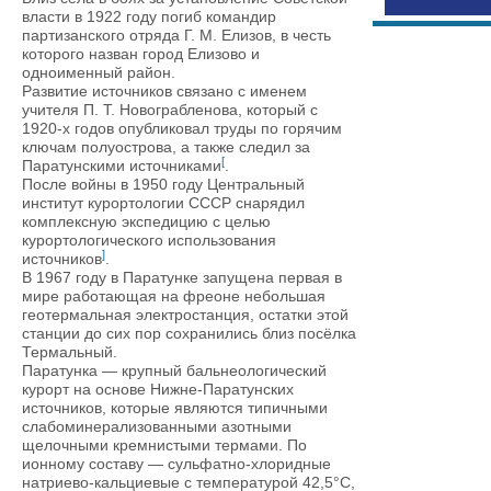
власти в 1922 году погиб командир
партизанского отряда Г. М. Елизов, в честь
которого назван город Елизово и
одноименный район.
Развитие источников связано с именем
учителя П. Т. Новограбленова, который с
1920-х годов опубликовал труды по горячим
ключам полуострова, а также следил за
[
Паратунскими источниками
.
После войны в 1950 году Центральный
институт курортологии СССР снарядил
комплексную экспедицию с целью
курортологического использования
]
источников
.
В 1967 году в Паратунке запущена первая в
мире работающая на фреоне небольшая
геотермальная электростанция, остатки этой
станции до сих пор сохранились близ посёлка
Термальный.
Паратунка — крупный бальнеологический
курорт на основе Нижне-Паратунских
источников, которые являются типичными
слабоминерализованными азотными
щелочными кремнистыми термами. По
ионному составу — сульфатно-хлоридные
натриево-кальциевые с температурой 42,5°С,