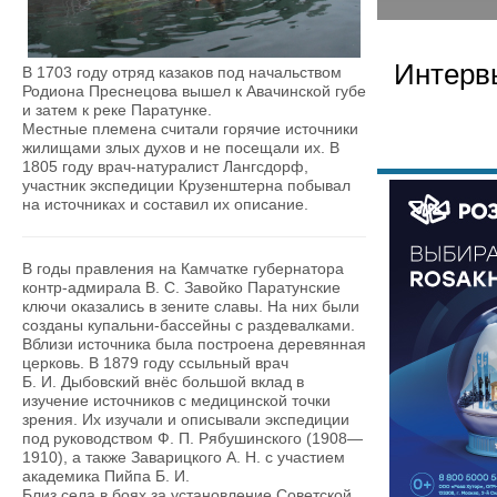
Интерв
В 1703 году отряд казаков под начальством
Родиона Преснецова вышел к Авачинской губе
и затем к реке Паратунке.
Местные племена считали горячие источники
жилищами злых духов и не посещали их. В
1805 году врач-натуралист Лангсдорф,
участник экспедиции Крузенштерна побывал
на источниках и составил их описание.
В годы правления на Камчатке губернатора
контр-адмирала В. С. Завойко Паратунские
ключи оказались в зените славы. На них были
созданы купальни-бассейны с раздевалками.
Вблизи источника была построена деревянная
церковь. В 1879 году ссыльный врач
Б. И. Дыбовский внёс большой вклад в
изучение источников с медицинской точки
зрения. Их изучали и описывали экспедиции
под руководством Ф. П. Рябушинского (1908—
1910), а также Заварицкого А. Н. с участием
академика Пийпа Б. И.
Близ села в боях за установление Советской