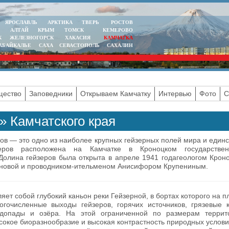
ЯРОСЛАВЛЬ
АРКТИКА
ТВЕРЬ
РОСТОВ
АЛТАЙ
КРЫМ
ТОМСК
КЕМЕРОВО
К
ЖЕЛЕЗНОГОРСК
ХАКАСИЯ
КАМЧАТКА
АБАЙКАЛЬЕ
САХА
СЕВАСТОПОЛЬ
САХАЛИН
ество
Заповедники
Открываем Камчатку
Интервью
Фото
С
 Камчатского края
еров — это одно из наиболее крупных гейзерных полей мира и единс
еров расположена на Камчатке в Кроноцком государстве
Долина гейзеров была открыта в апреле 1941 годагеологом Крон
иновой и проводником-ительменом Анисифором Крупениным.
яет собой глубокий каньон реки Гейзерной, в бортах которого на п
огочисленные выходы гейзеров, горячих источников, грязевые 
одопады и озёра. На этой ограниченной по размерам террит
окое биоразнообразие и высокая контрастность природных услови