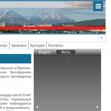
порт
Здоровье
Культура
Контакты
Видео
Фото
твенное в Евразии.
нном биосферном
оцкого заповедника
лощади около 6 км²
котлы, термальные
ории наблюдается
й и микроклимата.