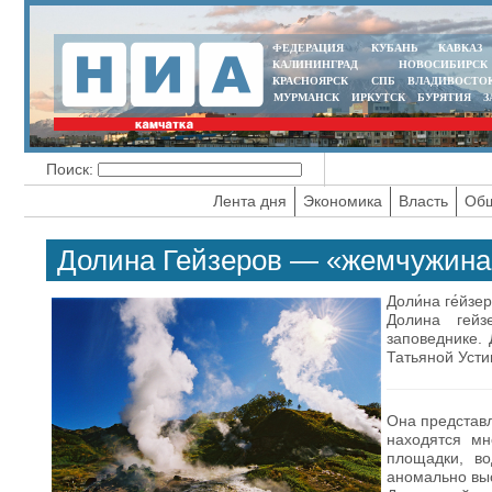
ФЕДЕРАЦИЯ
КУБАНЬ
КАВКАЗ
КАЛИНИНГРАД
НОВОСИБИРСК
КРАСНОЯРСК
СПБ
ВЛАДИВОСТО
МУРМАНСК
ИРКУТСК
БУРЯТИЯ
З
Поиск:
Лента дня
Экономика
Власть
Общ
Долина Гейзеров — «жемчужина»
Доли́на ге́йз
Долина гейз
заповеднике. 
Татьяной Уст
Она представл
находятся мн
площадки, в
аномально выс