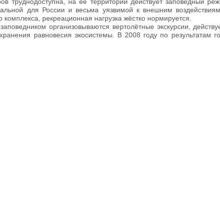
ров труднодоступна, на её территории действует заповедный реж
кальной для России и весьма уязвимой к внешним воздействиям
 комплекса, рекреационная нагрузка жёстко нормируется.
заповедником организовываются вертолётные экскурсии, действуе
охранения равновесия экосистемы. В 2008 году по результатам г