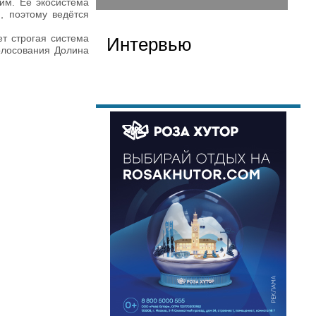
им. Её экосистема
, поэтому ведётся
т строгая система
Интервью
олосования Долина