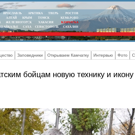
ЯРОСЛАВЛЬ
АРКТИКА
ТВЕРЬ
РОСТОВ
АЛТАЙ
КРЫМ
ТОМСК
КЕМЕРОВО
К
ЖЕЛЕЗНОГОРСК
ХАКАСИЯ
КАМЧАТКА
АБАЙКАЛЬЕ
САХА
СЕВАСТОПОЛЬ
САХАЛИН
ество
Заповедники
Открываем Камчатку
Интервью
Фото
С
ским бойцам новую технику и икону 