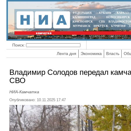
ФЕДЕРАЦИЯ
КУБАНЬ
КАВКАЗ
КАЛИНИНГРАД
НОВОСИБИРСК
КРАСНОЯРСК
СПБ
ВЛАДИВОСТО
МУРМАНСК
ИРКУТСК
БУРЯТИЯ
З
Поиск:
Лента дня
Экономика
Власть
Общ
Владимир Солодов передал камчат
СВО
НИА-Камчатка
Опубликовано: 10.11.2025 17:47