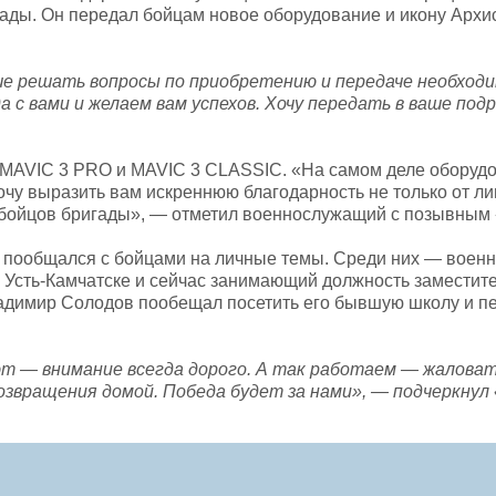
ады. Он передал бойцам новое оборудование и икону Архи
ьше решать вопросы по приобретению и передаче необход
 с вами и желаем вам успехов. Хочу передать в ваше под
MAVIC 3 PRO и MAVIC 3 CLASSIC. «На самом деле оборудо
чу выразить вам искреннюю благодарность не только от ли
х бойцов бригады», — отметил военнослужащий с позывным
и пообщался с бойцами на личные темы. Среди них — воен
 Усть-Камчатске и сейчас занимающий должность заместит
ладимир Солодов пообещал посетить его бывшую школу и п
т — внимание всегда дорого. А так работаем — жаловать
возвращения домой. Победа будет за нами», — подчеркну