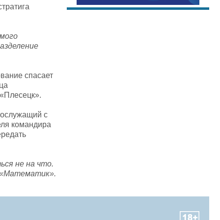
стратига
имого
разделение
вание спасает
ца
 «Плесецк».
нослужащий с
еля командира
ередать
ся не на что.
л «Математик».