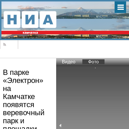
Видео
Фото
В парке
«Электрон»
на
Камчатке
появятся
веревочный
парк и
площадки