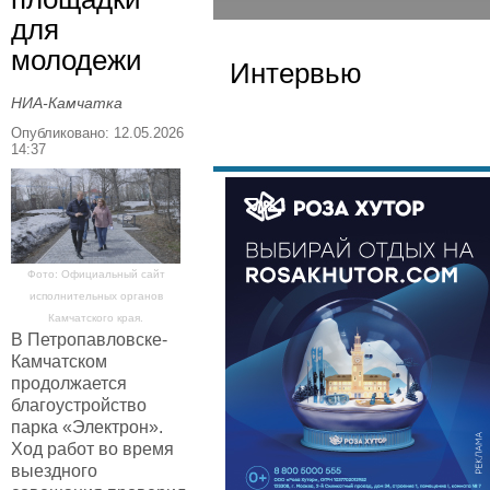
для
молодежи
Интервью
НИА-Камчатка
Опубликовано: 12.05.2026
14:37
Фото: Официальный сайт
исполнительных органов
Камчатского края.
В Петропавловске-
Камчатском
продолжается
благоустройство
парка «Электрон».
Ход работ во время
выездного