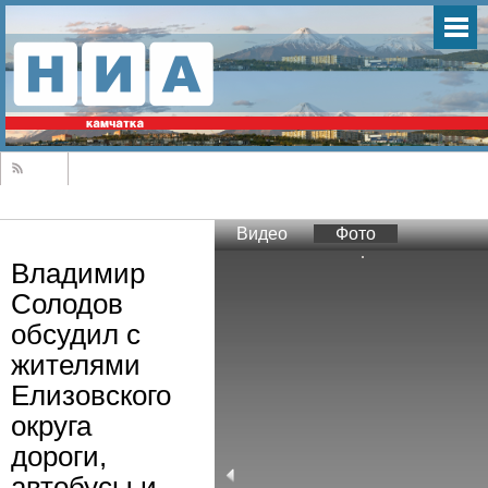
Видео
Фото
Владимир
Солодов
обсудил с
жителями
Елизовского
округа
дороги,
автобусы и