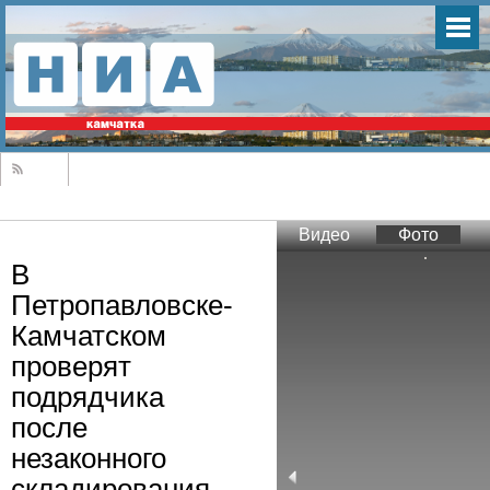
Видео
Фото
В
Петропавловске-
Камчатском
проверят
подрядчика
после
незаконного
складирования