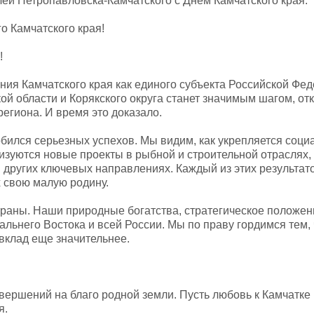
ей Петропавловска-Камчатского с Днем Камчатского края.
о Камчатского края!
!
ия Камчатского края как единого субъекта Российской Фед
кой области и Корякского округа станет значимым шагом, 
егиона. И время это доказало.
обился серьезных успехов. Мы видим, как укрепляется соци
лизуются новые проекты в рыбной и строительной отраслях,
 других ключевых направлениях. Каждый из этих результатов
 свою малую родину.
страны. Наши природные богатства, стратегическое положе
льнего Востока и всей России. Мы по праву гордимся тем,
 вклад еще значительнее.
вершений на благо родной земли. Пусть любовь к Камчатке
я.