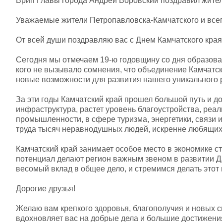
Врип Главы города Андрей Воровский поздравил жител
Уважаемые жители Петропавловска‑Камчатского и всег
От всей души поздравляю вас с Днем Камчатского края
Сегодня мы отмечаем 19‑ю годовщину со дня образован
кого не вызывало сомнения, что объединение Камчатс
новые возможности для развития нашего уникального р
За эти годы Камчатский край прошел большой путь и д
инфраструктура, растет уровень благоустройства, реа
промышленности, в сфере туризма, энергетики, связи и
труда тысяч неравнодушных людей, искренне любящих
Камчатский край занимает особое место в экономике 
потенциал делают регион важным звеном в развитии Да
весомый вклад в общее дело, и стремимся делать этот
Дорогие друзья!
Желаю вам крепкого здоровья, благополучия и новых с
вдохновляет вас на добрые дела и большие достижени