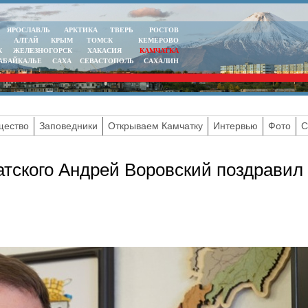
ЯРОСЛАВЛЬ
АРКТИКА
ТВЕРЬ
РОСТОВ
АЛТАЙ
КРЫМ
ТОМСК
КЕМЕРОВО
К
ЖЕЛЕЗНОГОРСК
ХАКАСИЯ
КАМЧАТКА
АБАЙКАЛЬЕ
САХА
СЕВАСТОПОЛЬ
САХАЛИН
ество
Заповедники
Открываем Камчатку
Интервью
Фото
С
тского Андрей Воровский поздравил