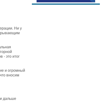
ерации. Ни у
открывающим
альная
 горной
 - это итог
ние и огромный
 что вносим
 и дальше