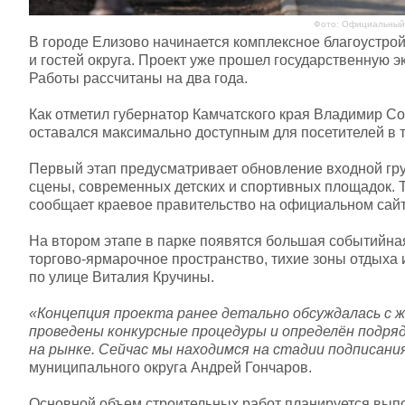
Фото: Официальный 
В городе Елизово начинается комплексное благоустро
и гостей округа. Проект уже прошел государственную э
Работы рассчитаны на два года.
Как отметил губернатор Камчатского края Владимир Со
оставался максимально доступным для посетителей в т
Первый этап предусматривает обновление входной груп
сцены, современных детских и спортивных площадок. Т
сообщает краевое правительство на официальном сайт
На втором этапе в парке появятся большая событийная
торгово-ярмарочное пространство, тихие зоны отдыха 
по улице Виталия Кручины.
«Концепция проекта ранее детально обсуждалась с 
проведены конкурсные процедуры и определён подряд
на рынке. Сейчас мы находимся на стадии подписани
муниципального округа Андрей Гончаров.
Основной объем строительных работ планируется выпол