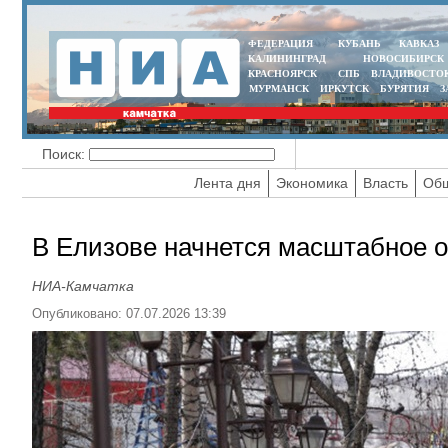
ФЕДЕРАЦИЯ
КУБАНЬ
КАВКАЗ
КАЛИНИНГРАД
НОВОСИБИРСК
КРАСНОЯРСК
СПБ
ВЛАДИВОСТО
МУРМАНСК
ИРКУТСК
БУРЯТИЯ
З
Поиск:
Лента дня
Экономика
Власть
Общ
В Елизове начнется масштабное о
НИА-Камчатка
Опубликовано: 07.07.2026 13:39