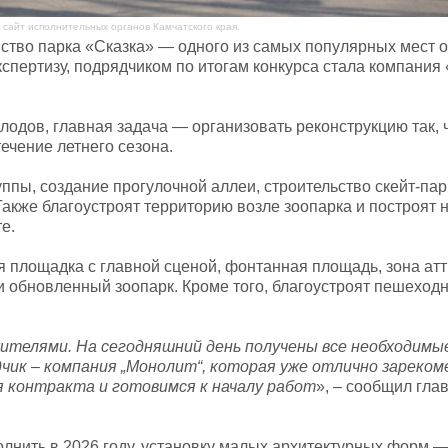
сайт исполнительных органов Камчатского края.
йство парка «Сказка» — одного из самых популярных мест 
кспертизу, подрядчиком по итогам конкурса стала компания
лодов, главная задача — организовать реконструкцию так, 
ечение летнего сезона.
пы, создание прогулочной аллеи, строительство скейт-пар
акже благоустроят территорию возле зоопарка и построят 
е.
 площадка с главной сценой, фонтанная площадь, зона ат
и обновленный зоопарк. Кроме того, благоустроят пешеход
жителями. На сегодняшний день получены все необходимы
чик – компания „Монолит“, которая уже отлично зареком
я контракта и готовимся к началу работ
», – сообщил гла
нить в 2026 году, установку малых архитектурных форм — 