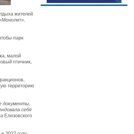
отдыха жителей
 «Монолит».
чтобы парк
ка, малой
новый птичник,
тракционов,
ную территорию
е документы,
ендовала себя
ва Елизовского
в 2027 году.