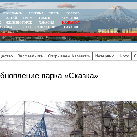
ЯРОСЛАВЛЬ
АРКТИКА
ТВЕРЬ
РОСТОВ
АЛТАЙ
КРЫМ
ТОМСК
КЕМЕРОВО
К
ЖЕЛЕЗНОГОРСК
ХАКАСИЯ
КАМЧАТКА
АБАЙКАЛЬЕ
САХА
СЕВАСТОПОЛЬ
САХАЛИН
ество
Заповедники
Открываем Камчатку
Интервью
Фото
С
бновление парка «Сказка»