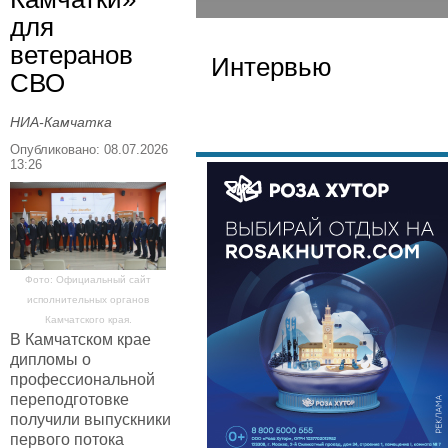
для
ветеранов
Интервью
СВО
НИА-Камчатка
Опубликовано: 08.07.2026
13:26
Фото: Официальный сайт
исполнительных органов
Камчатского края.
В Камчатском крае
дипломы о
профессиональной
переподготовке
получили выпускники
первого потока