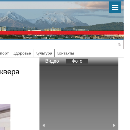
порт
Здоровье
Культура
Контакты
Видео
Фото
сквера