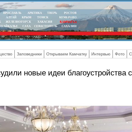
ЯРОСЛАВЛЬ
АРКТИКА
ТВЕРЬ
РОСТОВ
АЛТАЙ
КРЫМ
ТОМСК
КЕМЕРОВО
К
ЖЕЛЕЗНОГОРСК
ХАКАСИЯ
КАМЧАТКА
АБАЙКАЛЬЕ
САХА
СЕВАСТОПОЛЬ
САХАЛИН
ество
Заповедники
Открываем Камчатку
Интервью
Фото
С
удили новые идеи благоустройства 