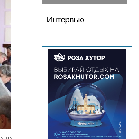
Интервью
а. На