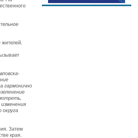
щественного
ительное
 жителей.
вызывает
вловска-
ение
на гармонично
озеленение
смотреть,
 изменения
о округа
ия. Затем
тве края.