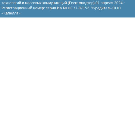
технологий и массовых коммуникаций (Роскомнадзор) 01 апреля 2024 г.
Регистрационный номер: серия ИА № ФС77-87152. Учредитель ООО
«Капелла».