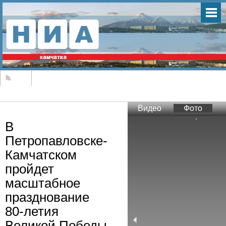
Видео
Фото
В
Петропавловске-
Камчатском
пройдет
масштабное
празднование
80-летия
Великой Победы