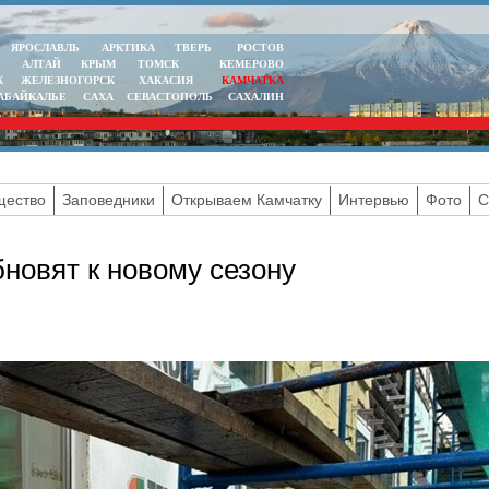
ЯРОСЛАВЛЬ
АРКТИКА
ТВЕРЬ
РОСТОВ
АЛТАЙ
КРЫМ
ТОМСК
КЕМЕРОВО
К
ЖЕЛЕЗНОГОРСК
ХАКАСИЯ
КАМЧАТКА
АБАЙКАЛЬЕ
САХА
СЕВАСТОПОЛЬ
САХАЛИН
ество
Заповедники
Открываем Камчатку
Интервью
Фото
С
бновят к новому сезону