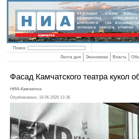
ФЕДЕРАЦИЯ
КУБАНЬ
КАВКАЗ
КАЛИНИНГРАД
НОВОСИБИРСК
КРАСНОЯРСК
СПБ
ВЛАДИВОСТО
МУРМАНСК
ИРКУТСК
БУРЯТИЯ
З
Поиск:
Лента дня
Экономика
Власть
Общ
Фасад Камчатского театра кукол о
НИА-Камчатка
Опубликовано: 19.06.2026 13:36