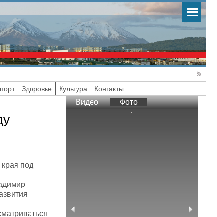
порт
Здоровье
Культура
Контакты
Видео
Фото
ду
 края под
ладимир
азвития
ссматриваться