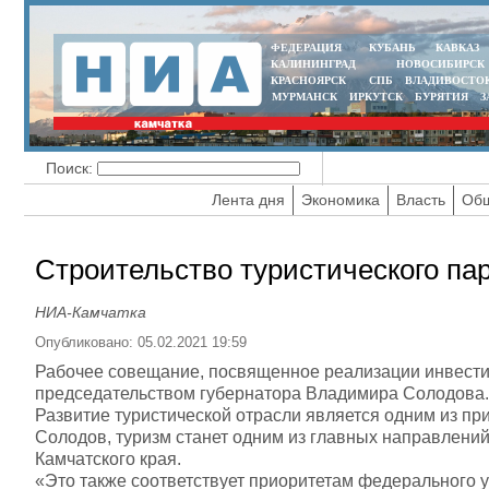
ФЕДЕРАЦИЯ
КУБАНЬ
КАВКАЗ
КАЛИНИНГРАД
НОВОСИБИРСК
КРАСНОЯРСК
СПБ
ВЛАДИВОСТО
МУРМАНСК
ИРКУТСК
БУРЯТИЯ
З
Поиск:
Лента дня
Экономика
Власть
Общ
Строительство туристического пар
НИА-Камчатка
Опубликовано: 05.02.2021 19:59
Рабочее совещание, посвященное реализации инвестиц
председательством губернатора Владимира Солодова.
Развитие туристической отрасли является одним из пр
Солодов, туризм станет одним из главных направлени
Камчатского края.
«Это также соответствует приоритетам федерального у