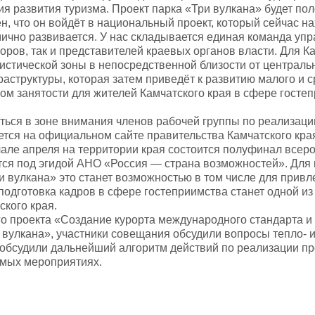
ия развития туризма. Проект парка «Три вулкана» будет по
н, что он войдёт в национальный проект, который сейчас на
мично развивается. У нас складывается единая команда уп
оров, так и представителей краевых органов власти. Для К
истической зоны в непосредственной близости от централь
аструктуры, которая затем приведёт к развитию малого и 
ом занятости для жителей Камчатского края в сфере госте
ться в зоне внимания членов рабочей группы по реализаци
ется на официальном сайте правительства Камчатского кра
але апреля на территории края состоится полуфинал всер
тся под эгидой АНО «Россия — страна возможностей». Для 
и вулкана» это станет возможностью в том числе для привл
 подготовка кадров в сфере гостеприимства станет одной и
ского края.
о проекта «Создание курорта международного стандарта и
вулкана», участники совещания обсудили вопросы тепло- 
обсудили дальнейший алгоритм действий по реализации пр
емых мероприятиях.