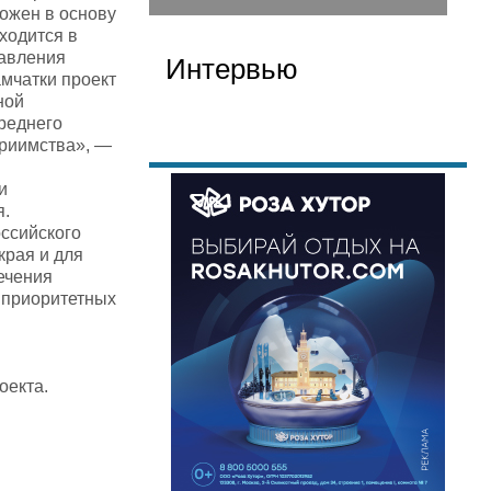
ложен в основу
ходится в
равления
Интервью
амчатки проект
ной
среднего
приимства», —
и
я.
оссийского
края и для
ечения
з приоритетных
и
оекта.