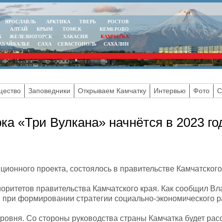
ЯРОСЛАВЛЬ
АРКТИКА
ТВЕРЬ
РОСТОВ
АЛТАЙ
КРЫМ
ТОМСК
КЕМЕРОВО
К
ЖЕЛЕЗНОГОРСК
ХАКАСИЯ
КАМЧАТКА
АБАЙКАЛЬЕ
САХА
СЕВАСТОПОЛЬ
САХАЛИН
ество
Заповедники
Открываем Камчатку
Интервью
Фото
С
ка «Три Вулкана» начнётся в 2023 го
ионного проекта, состоялось в правительстве Камчатского
иоритетов правительства Камчатского края. Как сообщил В
й при формировании стратегии социально-экономического р
ровня. Со стороны руководства страны Камчатка будет ра