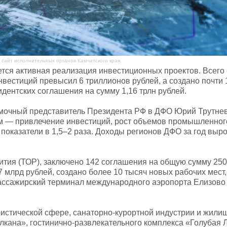
сайт исполнительных органов Камчатского края.
ется активная реализация инвестиционных проектов. Всего 
вестиций превысил 6 триллионов рублей, а создано почти 
идентских соглашения на сумму 1,16 трлн рублей.
мочный представитель Президента РФ в ДФО Юрий Трутнев 
м — привлечение инвестиций, рост объемов промышленног
оказатели в 1,5–2 раза. Доходы регионов ДФО за год вырос
ития (ТОР), заключено 142 соглашения на общую сумму 250
7 млрд рублей, создано более 10 тысяч новых рабочих мест
ассажирский терминал международного аэропорта Елизово
истической сфере, санаторно-курортной индустрии и жили
улкана», гостинично-развлекательного комплекса «Голубая 