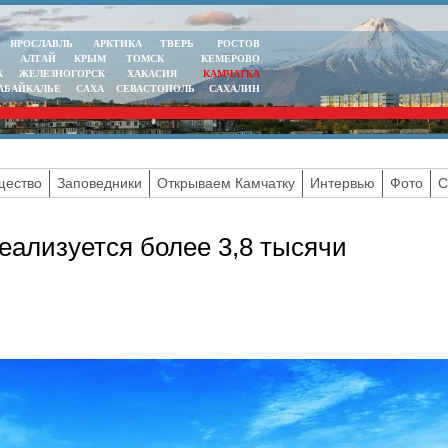
ЯРОСЛАВЛЬ
АРКТИКА
ТВЕРЬ
РОСТОВ
АЛТАЙ
КРЫМ
ТОМСК
КЕМЕРОВО
К
ЖЕЛЕЗНОГОРСК
ХАКАСИЯ
КАМЧАТКА
АБАЙКАЛЬЕ
САХА
СЕВАСТОПОЛЬ
САХАЛИН
ество
Заповедники
Открываем Камчатку
Интервью
Фото
С
еализуется более 3,8 тысячи