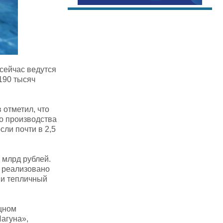
сейчас ведутся
190 тысяч
отметил, что
о производства
ли почти в 2,5
 млрд рублей.
, реализовано
 и тепличный
щном
Лагуна»,