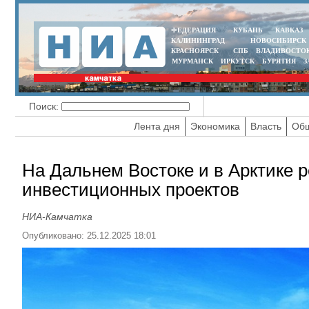
ФЕДЕРАЦИЯ
КУБАНЬ
КАВКАЗ
КАЛИНИНГРАД
НОВОСИБИРСК
КРАСНОЯРСК
СПБ
ВЛАДИВОСТО
МУРМАНСК
ИРКУТСК
БУРЯТИЯ
З
Поиск:
Лента дня
Экономика
Власть
Общ
На Дальнем Востоке и в Арктике р
инвестиционных проектов
НИА-Камчатка
Опубликовано: 25.12.2025 18:01