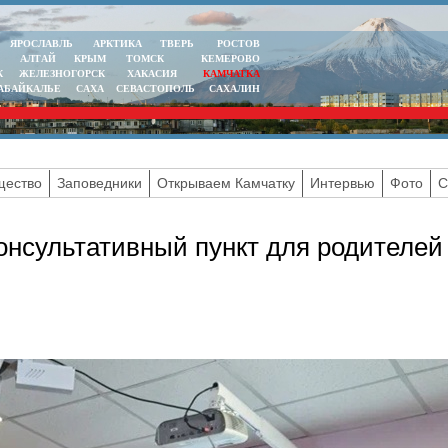
ЯРОСЛАВЛЬ
АРКТИКА
ТВЕРЬ
РОСТОВ
АЛТАЙ
КРЫМ
ТОМСК
КЕМЕРОВО
К
ЖЕЛЕЗНОГОРСК
ХАКАСИЯ
КАМЧАТКА
АБАЙКАЛЬЕ
САХА
СЕВАСТОПОЛЬ
САХАЛИН
ество
Заповедники
Открываем Камчатку
Интервью
Фото
С
онсультативный пункт для родителей 