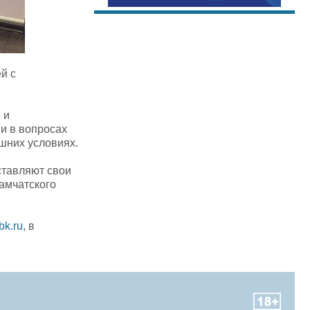
й с
 и
и в вопросах
шних условиях.
ставляют свои
амчатского
k.ru
, в