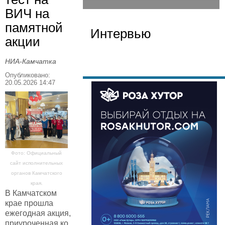
ВИЧ на
памятной
Интервью
акции
НИА-Камчатка
Опубликовано:
20.05.2026 14:47
Фото: Официальный
сайт исполнительных
органов Камчатского
края.
В Камчатском
крае прошла
ежегодная акция,
приуроченная ко