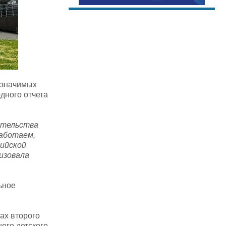
 значимых
дного отчета
ительства
работаем,
ийской
изовала
ьное
ах второго
ого детского