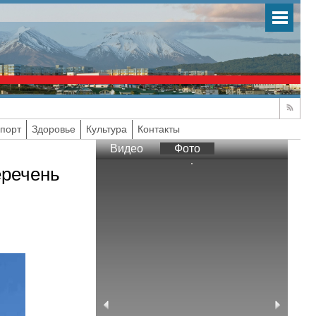
порт
Здоровье
Культура
Контакты
Видео
Фото
еречень