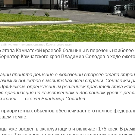
сайт исполнительных органов Камчатского края.
о этапа Камчатской краевой больницы в перечень наиболее
бернатор Камчатского края Владимир Солодов в ходе ежего
рации принято решение о включении второго этапа стро
значимых объектов в масштабах всей страны. Сейчас мы 
дрядчиком, определенным решением правительства Росс
ая организация на качественном и достойном уровне реал
 края», — сказал Владимир Солодов.
ь приоритетных объектов обеспечивает его полное федерал
ющем темпе.
цы уже введен в эксплуатацию и включает 175 коек. В рамк
мест. Также проект предусматривает строительство отдельн