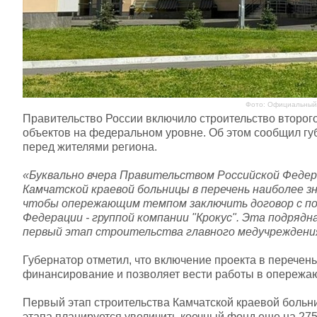
Фото: Официальный 
Правительство России включило строительство второг
объектов на федеральном уровне. Об этом сообщил гу
перед жителями региона.
«Буквально вчера Правительством Российской Феде
Камчатской краевой больницы в перечень наиболее 
чтобы опережающим темпом заключить договор с по
Федерации - группой компании "Крокус". Эта подрядн
первый этап строительства главного медучреждения
Губернатор отметил, что включение проекта в перечен
финансирование и позволяет вести работы в опережа
Первый этап строительства Камчатской краевой больни
этапа планируется увеличить коечный фонд еще на 275 