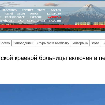
ЯРОСЛАВЛЬ
АРКТИКА
ТВЕРЬ
РОСТОВ
АЛТАЙ
КРЫМ
ТОМСК
КЕМЕРОВО
К
ЖЕЛЕЗНОГОРСК
ХАКАСИЯ
КАМЧАТКА
АБАЙКАЛЬЕ
САХА
СЕВАСТОПОЛЬ
САХАЛИН
ество
Заповедники
Открываем Камчатку
Интервью
Фото
С
тской краевой больницы включен в п