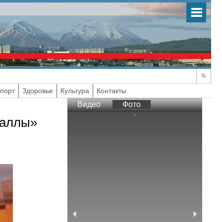
порт
Здоровье
Культура
Контакты
Видео
Фото
баллы»