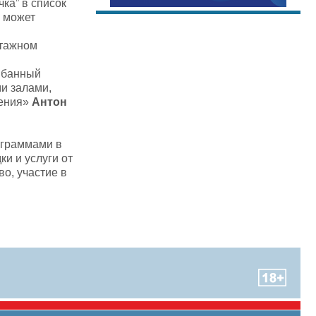
ка” в список
, может
этажном
и банный
и залами,
шения»
Антон
ограммами в
и и услуги от
о, участие в