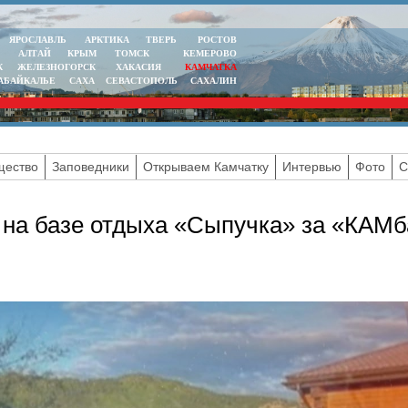
ЯРОСЛАВЛЬ
АРКТИКА
ТВЕРЬ
РОСТОВ
АЛТАЙ
КРЫМ
ТОМСК
КЕМЕРОВО
К
ЖЕЛЕЗНОГОРСК
ХАКАСИЯ
КАМЧАТКА
АБАЙКАЛЬЕ
САХА
СЕВАСТОПОЛЬ
САХАЛИН
ество
Заповедники
Открываем Камчатку
Интервью
Фото
С
 на базе отдыха «Сыпучка» за «КАМ