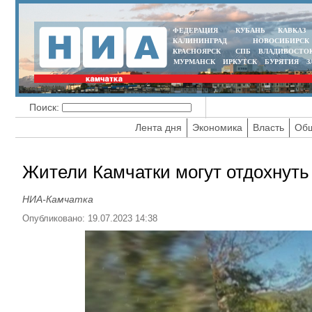
ФЕДЕРАЦИЯ
КУБАНЬ
КАВКАЗ
КАЛИНИНГРАД
НОВОСИБИРСК
КРАСНОЯРСК
СПБ
ВЛАДИВОСТО
МУРМАНСК
ИРКУТСК
БУРЯТИЯ
З
Поиск:
Лента дня
Экономика
Власть
Общ
Жители Камчатки могут отдохнуть
НИА-Камчатка
Опубликовано: 19.07.2023 14:38