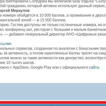
ра Викторовича Солодова мы включили базу отдыха “Сыпуч
ой гражданин, который активно использует данный сервис
ергей Меркулов
.
 номере обойдётся в 10 000 баллов, а проживание в двух
ангальной зоной — в 15 000 баллов.
орию. Гостям доступны не только гостиничные номера, но 
ал, конференц-зал, ресторан с большим и малым банкетным
ыха», — добавил генеральный директор АНО «Цифровые ре
ссылке
.
альных сервисов, созданная по аналогии с бонусными пр
за активность, а потом накопленные баллы тратят на скидк
лов можно за такие активности как донорство, волонтёрств
ие 10 тысяч шагов.
жно с AppStore, Google Play или с официального
сайта
.