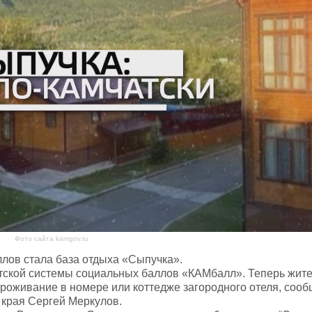
Фото сайта kamgov.ru
лов стала база отдыха «Сыпучка».
ской системы социальных баллов «КАМбалл». Теперь жител
проживание в номере или коттедже загородного отеля, соо
 края Сергей Меркулов.