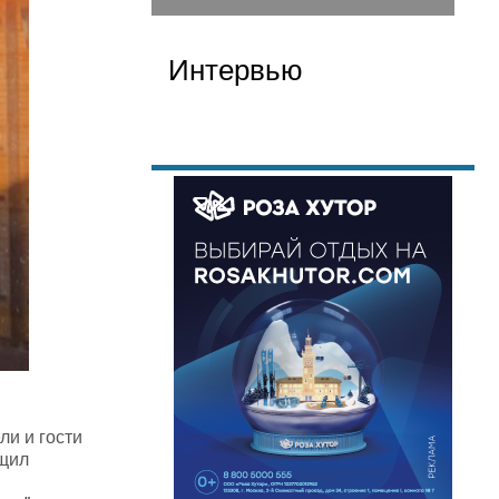
Интервью
и и гости
бщил