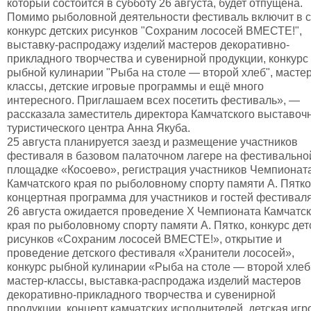
который состоится в субботу 26 августа, будет отпущена.
Помимо рыболовной деятельности фестиваль включит в 
конкурс детских рисунков "Сохраним лососей ВМЕСТЕ!",
выставку-распродажу изделий мастеров декоративно-
прикладного творчества и сувенирной продукции, конкурс
рыбной кулинарии "Рыба на столе — второй хлеб", мастер
классы, детские игровые программы и ещё много
интересного. Приглашаем всех посетить фестиваль», —
рассказала заместитель директора Камчатского выставоч
туристического центра Анна Якуба.
25 августа планируется заезд и размещение участников
фестиваля в базовом палаточном лагере на фестивально
площадке «Косоево», регистрация участников Чемпионат
Камчатского края по рыболовному спорту памяти А. Пятко
концертная программа для участников и гостей фестиваля
26 августа ожидается проведение X Чемпионата Камчатск
края по рыболовному спорту памяти А. Пятко, конкурс дет
рисунков «Сохраним лососей ВМЕСТЕ!», открытие и
проведение детского фестиваля «Хранители лососей»,
конкурс рыбной кулинарии «Рыба на столе — второй хлеб
мастер-классы, выставка-распродажа изделий мастеров
декоративно-прикладного творчества и сувенирной
продукции, концерт камчатских исполнителей, детская игр