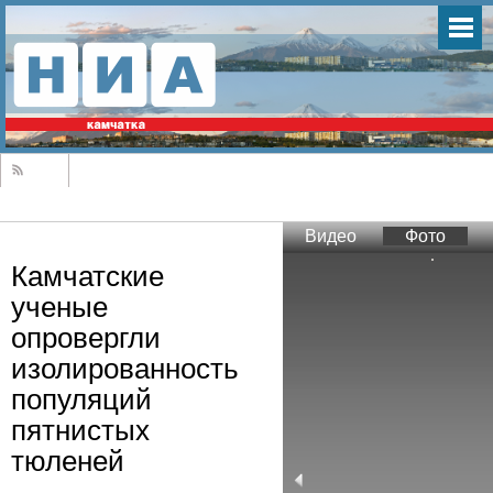
Видео
Фото
Камчатские
ученые
опровергли
изолированность
популяций
пятнистых
тюленей