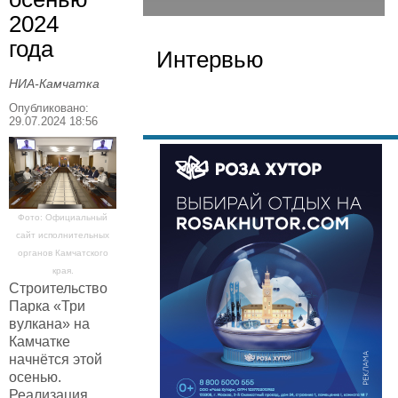
2024
года
Интервью
НИА-Камчатка
Опубликовано:
29.07.2024 18:56
Фото: Официальный
сайт исполнительных
органов Камчатского
края.
Строительство
Парка «Три
вулкана» на
Камчатке
начнётся этой
осенью.
Реализация