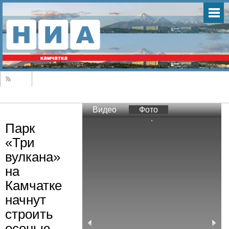
Видео
Фото
Парк
«Три
вулкана»
на
Камчатке
начнут
строить
осенью