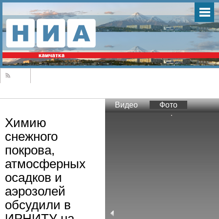
Видео
Фото
Химию
снежного
покрова,
атмосферных
осадков и
аэрозолей
обсудили в
ИРНИТУ на