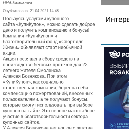
НИА-Камчатка
Опубликовано: 21.04.2021 14:48
Интер
Пользуясь услугами купонного
сайта «КупиКупон», можно сделать доброе
дело и получить компенсацию и бонусы!
Компания «КупиКупон» и
благотворительный фонд «Спорт для
Жизни» объявляют старт необычной
акции.
Акция посвящена сбору средств на
производство беговых протезов для 23-
летнего жителя Смоленска
Алексея Бознякова. При этом
«КупиКупон», как социально
ответственная компания, берет на себя
компенсацию пожертвований, внесенных
пользователями, а те получают бонусы,
которые смогут использовать при выборе
купонов на сайте. Это первое масштабное
участие в благотворительности сектора
купонных сайтов.
У Алексея Бознякова нет ног, он с детства