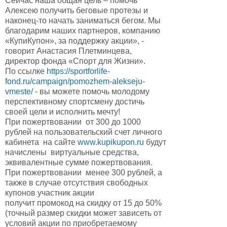
Сейчас наша общая цель – помочь
Алексею получить беговые протезы и
наконец-то начать заниматься бегом. Мы
благодарим наших партнеров, компанию
«КупиКупон», за поддержку акции», -
говорит Анастасия Плетминцева,
директор фонда «Спорт для Жизни».
По ссылке
https://sportforlife-
fond.ru/campaign/pomozhem-alekseju-
vmeste/
- вы можете помочь молодому
перспективному спортсмену достичь
своей цели и исполнить мечту!
При пожертвовании от 300 до 1000
рублей на пользовательский счет личного
кабинета на сайте
www.kupikupon.ru
будут
начислены виртуальные средства,
эквивалентные сумме пожертвования.
При пожертвовании менее 300 рублей, а
также в случае отсутствия свободных
купонов участник акции
получит промокод на скидку от 15 до 50%
(точный размер скидки может зависеть от
условий акции по приобретаемому