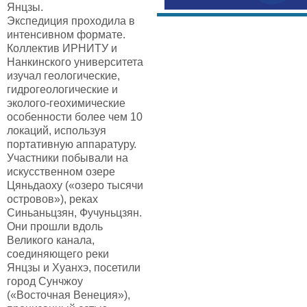
Янцзы.
Экспедиция проходила в
интенсивном формате.
Коллектив ИРНИТУ и
Нанкинского университета
изучал геологические,
гидрогеологические и
эколого-геохимические
особенности более чем 10
локаций, используя
портативную аппаратуру.
Участники побывали на
искусственном озере
Цяньдаоху («озеро тысячи
островов»), реках
Синьаньцзян, Фучуньцзян.
Они прошли вдоль
Великого канала,
соединяющего реки
Янцзы и Хуанхэ, посетили
город Сунчжоу
(«Восточная Венеция»),