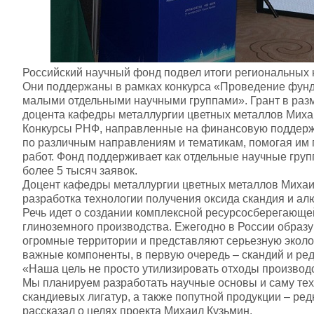
Российский научный фонд подвел итоги региональных к
Они поддержаны в рамках конкурса «Проведение фун
малыми отдельными научными группами». Грант в раз
доцента кафедры металлургии цветных металлов Миха
Конкурсы РНФ, направленные на финансовую поддержк
по различным направлениям и тематикам, помогая им
работ. Фонд поддерживает как отдельные научные групп
более 5 тысяч заявок.
Доцент кафедры металлургии цветных металлов Михаи
разработка технологии получения оксида скандия и а
Речь идет о создании комплексной ресурсосберегающе
глиноземного производства. Ежегодно в России образ
огромные территории и представляют серьезную эколо
важные компоненты, в первую очередь – скандий и ре
«Наша цель не просто утилизировать отходы производс
Мы планируем разработать научные основы и саму тех
скандиевых лигатур, а также попутной продукции – ре
рассказал о целях проекта Михаил Кузьмин.