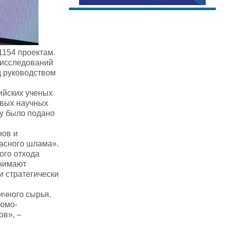
1154 проектам.
 исследований
д руководством
ийских ученых
овых научных
ду было подано
нов и
расного шлама».
ого отхода
анимают
и стратегически
ичного сырья.
люмо-
ов», –