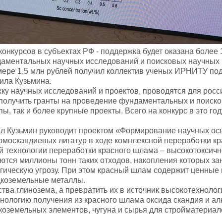
онкурсов в субъектах РФ - поддержка будет оказана более 
даментальных научных исследований и поисковых научных
мере 1,5 млн рублей получил коллектив ученых ИРНИТУ по
ила Кузьмина.
у научных исследований и проектов, проводятся для росс
 получить гранты на проведение фундаментальных и поиск
ы, так и более крупные проекты. Всего на конкурс в это го
л Кузьмин руководит проектом «Формирование научных ос
люмоскандиевых лигатур в ходе комплексной переработки к
й технологии переработки красного шлама – высокотоксичн
уются миллионы тонн таких отходов, накопления которых з
гическую угрозу. При этом красный шлам содержит ценные 
дкоземельные металлы.
тва глинозема, а превратить их в источник высокотехнолог
нологию получения из красного шлама оксида скандия и а
дкоземельных элементов, чугуна и сырья для стройматериал