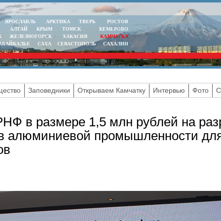
ЯРОСЛАВЛЬ
АРКТИКА
ТВЕРЬ
РОСТОВ
АЛТАЙ
КРЫМ
ТОМСК
КЕМЕРОВО
К
ЖЕЛЕЗНОГОРСК
ХАКАСИЯ
КАМЧАТКА
АБАЙКАЛЬЕ
САХА
СЕВАСТОПОЛЬ
САХАЛИН
ество
Заповедники
Открываем Камчатку
Интервью
Фото
С
Ф в размере 1,5 млн рублей на раз
дов алюминиевой промышленности дл
ов