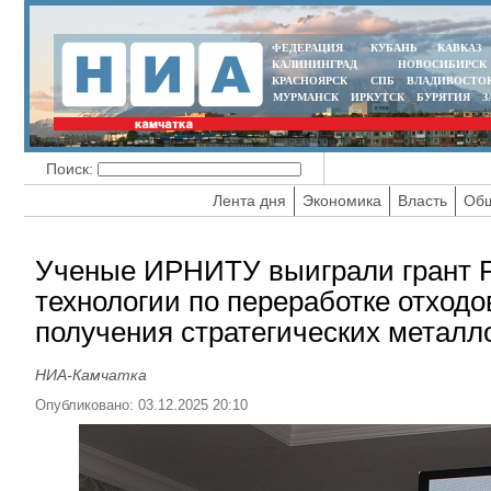
ФЕДЕРАЦИЯ
КУБАНЬ
КАВКАЗ
КАЛИНИНГРАД
НОВОСИБИРСК
КРАСНОЯРСК
СПБ
ВЛАДИВОСТО
МУРМАНСК
ИРКУТСК
БУРЯТИЯ
З
Поиск:
Лента дня
Экономика
Власть
Общ
Ученые ИРНИТУ выиграли грант РН
технологии по переработке отхо
получения стратегических металл
НИА-Камчатка
Опубликовано: 03.12.2025 20:10