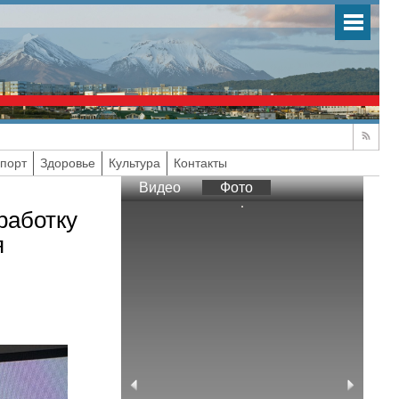
порт
Здоровье
Культура
Контакты
Видео
Фото
работку
я