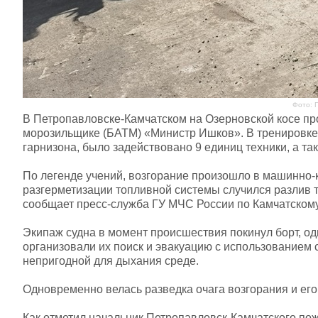
Фото: 
В Петропавловске-Камчатском на Озерновской косе пр
морозильщике (БАТМ) «Министр Ишков». В тренировке 
гарнизона, было задействовано 9 единиц техники, а т
По легенде учений, возгорание произошло в машинно-к
разгерметизации топливной системы случился разлив 
сообщает пресс-служба ГУ МЧС России по Камчатскому
Экипаж судна в момент происшествия покинул борт, од
организовали их поиск и эвакуацию с использованием
непригодной для дыхания среде.
Одновременно велась разведка очага возгорания и ег
Как отметил начальник Петропавловск-Камчатского по