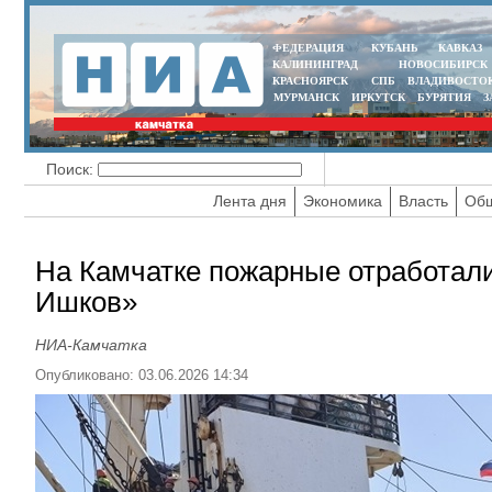
ФЕДЕРАЦИЯ
КУБАНЬ
КАВКАЗ
КАЛИНИНГРАД
НОВОСИБИРСК
КРАСНОЯРСК
СПБ
ВЛАДИВОСТО
МУРМАНСК
ИРКУТСК
БУРЯТИЯ
З
Поиск:
Лента дня
Экономика
Власть
Общ
На Камчатке пожарные отработал
Ишков»
НИА-Камчатка
Опубликовано: 03.06.2026 14:34