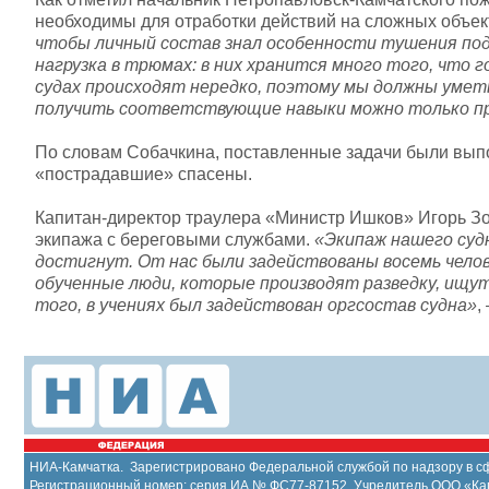
необходимы для отработки действий на сложных объек
чтобы личный состав знал особенности тушения подо
нагрузка в трюмах: в них хранится много того, что
судах происходят нередко, поэтому мы должны уметь
получить соответствующие навыки можно только пр
По словам Собачкина, поставленные задачи были вып
«пострадавшие» спасены.
Капитан-директор траулера «Министр Ишков» Игорь Зо
экипажа с береговыми службами.
«Экипаж нашего судн
достигнут. От нас были задействованы восемь челов
обученные люди, которые производят разведку, ищу
того, в учениях был задействован оргсостав судна»
,
НИА-Камчатка. Зарегистрировано Федеральной службой по надзору в сф
Регистрационный номер: серия ИА № ФС77-87152. Учредитель ООО «Ка