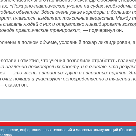
тах
. «Пожарно-тактические учения на судах необходимы 
бных объектов. Здесь очень узкие коридоры и большая 
 горит, плавится, выделяет токсичные вещества. Между т
 спасать людей с них и оперативно ликвидировать возго
оводя практические тренировки»,
— подчеркнул он.
олнены в полном объеме, условный пожар ликвидирован, а
лотавин отметил, что учения позволили отработать взаимо
а наглядно посмотрел их работу, и я считаю, что резул
ек — это члены аварийных групп и аварийных партий. Э
т очаг пожара и участвуют непосредственно в тушении п
 — сказал он.
ере связи, информационных технологий и массовых коммуникаций (Роскомнад
пелла».