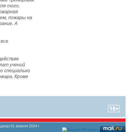
для того,
пожарная
ем, пожары на
рание. А
 все
действие
ьтат учений
то специально
ожара. Кроме
зор) 01 апреля 2024 г.