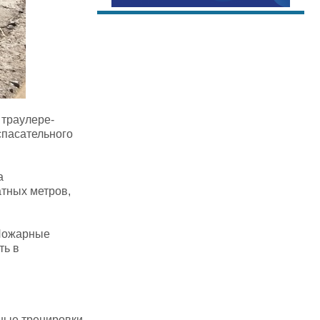
 траулере-
спасательного
а
атных метров,
 Пожарные
ть в
бные тренировки