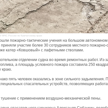
ГУ МЧС России по Камчатскому краю
ошли пожарно-тактические учения на большом автономном
приняли участие более 30 сотрудников местного пожарно-
акже катер «Ковшовый» с лафетными стволами.
отельном отделении судна во время ремонтных работ. Из-з
топлива, а площадь условного пожара составила 250 квадр
 краю.
нако пять человек оказались в зоне сильного задымления.
 специальных спасательных устройств, позволяющих работа
о тушение с применением воздушно-механической пены.
жарно-спасательного гарнизона Александр Собачкин, подо