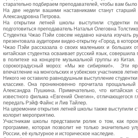
старательно подбираем преподавателей, чтобы вам было 
На две недели вашими наставниками станут старши
Александровна Петрова.
На открытии летней школы выступили студентки по
подготовиться преподаватель Наталья Олеговна Толстико
Студентка Чжао Пэйи совсем недавно начала изучать ру
презентовала аудитории видео-открытку «Город, в которо
Чжао Пэйи рассказала о своих маленьких и больших от
китайская студентка осваивает русский язык, совершила
в политехе на концерте музыкальной группы из Китая.
сорокоградусный мороз: «Мы же сибиряки!». Эти яр
впечатление на монгольских и узбекских участников летн
Никого не оставило равнодушным выступление студентки
классике. Она проникновенно прочитала прощальный 
Александра Пушкина. Примечательно, что китайская 
известного фильма «Евгений Онегин», отличающегося гл
передать Рэйф Файнс и Лив Тайлер.
На церемонии открытия летней школы также выступили ст
колорит мероприятию.
Участникам школы представили ролик о том, как прох
программе, которая позволит не только значительно ул
России, её культурное и историческое наследие.