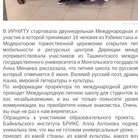
Фото Арс
В ИРНИТУ стартовала двухнедельная Международная лет
участие в которой принимают 18 человек из Узбекистана 
Модератором торжественной церемонии открытия лет
мобильности и ресурсных центров Дирекции меж
поприветствовала участников из Ташкентского междун
государственного университета и Монгольского государст
Анна Минаева рассказала, что летняя школа по русско
который отмечается 6 июня. Великий русский поэт, драма
языка, мировой литературы и культуры.
По информации проректора по международной деятел
проводит Международную летнюю школу для студентов за
вас незабываемыми, и вы не только повысите урове
коммуникации, вы приобретете новые знакомства. Очень 
вы еще не раз к нам вернетесь».
Обращаясь к участникам образовательного проекта, 
Байкальского института БРИКС Алла Антонова подче
уникальна тем, что мы не готовим универсальные уроки, 
приедет, из какой страны, из какой культуры, какого во