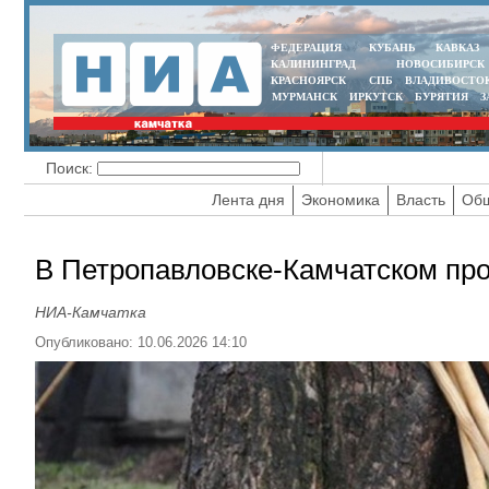
ФЕДЕРАЦИЯ
КУБАНЬ
КАВКАЗ
КАЛИНИНГРАД
НОВОСИБИРСК
КРАСНОЯРСК
СПБ
ВЛАДИВОСТО
МУРМАНСК
ИРКУТСК
БУРЯТИЯ
З
Поиск:
Лента дня
Экономика
Власть
Общ
В Петропавловске-Камчатском про
НИА-Камчатка
Опубликовано: 10.06.2026 14:10