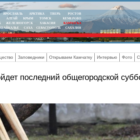
ЯРОСЛАВЛЬ
АРКТИКА
ТВЕРЬ
РОСТОВ
АЛТАЙ
КРЫМ
ТОМСК
КЕМЕРОВО
К
ЖЕЛЕЗНОГОРСК
ХАКАСИЯ
КАМЧАТКА
АБАЙКАЛЬЕ
САХА
СЕВАСТОПОЛЬ
САХАЛИН
ество
Заповедники
Открываем Камчатку
Интервью
Фото
С
йдет последний общегородской субб