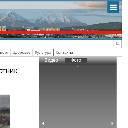
порт
Здоровье
Культура
Контакты
Видео
Фото
отник