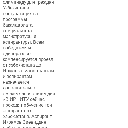
олимпиаду для граждан
Узбекистана,
поступающих на
программы
бакалавриата,
специалитета,
магистратуры и
аспирантуры. Всем
победителям
единоразово
компенсируется проезд
от Узбекистана до
Иркутска, магистрантам
и аспирантам –
назначается
дополнительно
ежемесячная стипендия.
«В ИРНИТУ сейчас
проходят обучение три
аспиранта из
Узбекистана. Аспирант
Икрамов Зиёвиддин
работает инженером-