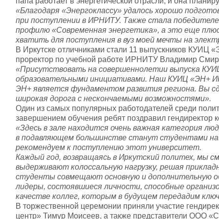
папа работает в энергетической отрасли, и она планир
«Благодаря «Энергоклассу» удалось хорошо подгото
при поступлении в ИРНИТУ. Также стала победител
профилю «Современная энергетика», а это еще плюс 
хватить для поступления в вуз моей мечты на элект
​В Иркутске отличниками стали 11 выпускников КУИЦ
проректор по учебной работе ИРНИТУ Владимир Сми
«Присутствовать на совершеннолетии выпуска КУИЦ 
образовательными инициативами. Наш КУИЦ «ЭН+ ИР
ЭН+ является фундаментом развития региона. Вы сд
широкая дорога с нескончаемыми возможностями».
Один из самых популярных работодателей среди полите
завершением обучения ребят поздравил гендиректор 
«Здесь в зале находится очень важная категория лю
в подавляющем большинстве станут студентами наш
рекомендуем к поступлению этот университет.
Каждый год, возвращаясь в Иркутский политех, мы 
выдерживают колоссальную нагрузку, решая прикладн
студенты совмещают основную и дополнительную об
лидеры, состоявшиеся личности, способные организо
качестве коллег, которым в будущем передадим ключ
В торжественной церемонии приняли участие гендире
центр» Тимур Моисеев, а также представители ООО «С