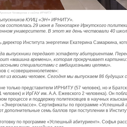
Арсения Чекмарева с сайта ИРНИТУ
выпускников КУИЦ «ЭН+ ИРНИТУ».
ов состоялась 29 июня в Технопарке Иркутского политех
нном университете. В этот же день чествовали 40 школ
 директор Института энергетики Екатерина Самаркина, кот
огда выпускники передают эстафету абитуриентам. Пере
тоит «машина времени», которая прокручивает картинки:
лассными специалистами с амбициозными целями».
ков с «совершеннолетием»:
оял из восьми человек. Сегодня мы выпускаем 86 будущих 
не только представители ИРНИТУ (57 человек), но и Братск
1 человек) и ИрГАУ им. А.А. Ежевского 2 человека). Он поб
ном процессе и поддержку политеховцев в научных изыскан
в «Энергоклассе». Сертификаты по программе «Успешный 
т дополнительные семь баллов при поступлении в Институт
товку по программе «Успешный абитуриент». Софья расск