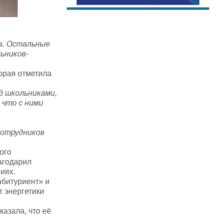
а. Остальные
ьников-
орая отметила
д школьниками,
 что с ними
сотрудников
ого
лагодарил
иях.
абитуриент» и
 энергетики
азала, что её