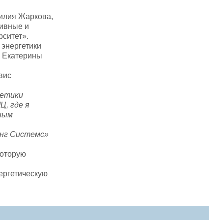
Лилия Жаркова,
тивные и
ситет».
 энергетики
и Екатерины
вис
гетики
, где я
жным
инг Системс»
которую
ергетическую