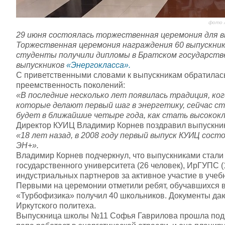
фото 
29 июня состоялась торжественная церемония для 
Торжественная церемония награждения 60 выпускник
студенты получили дипломы в Братском государстве
выпускников
«Энергокласса».
С приветственными словами к выпускникам обратилась
преемственность поколений:
«В последние несколько лет появилась традиция, к
которые делают первый шаг в энергетику, сейчас с
будет в ближайшие четыре года, как стать высокок
Директор КУИЦ Владимир Корнев поздравил выпускни
«18 лет назад, в 2008 году первый выпуск КУИЦ сост
ЭН+».
Владимир Корнев подчеркнул, что выпускниками стали 
государственного университета (26 человек), ИрГУПС (
индустриальных партнеров за активное участие в учеб
Первыми на церемонии отметили ребят, обучавшихся 
«Турбофизика» получил 40 школьников. Документы даю
Иркутского политеха.
Выпускница школы №11 Софья Гаврилова прошла подго