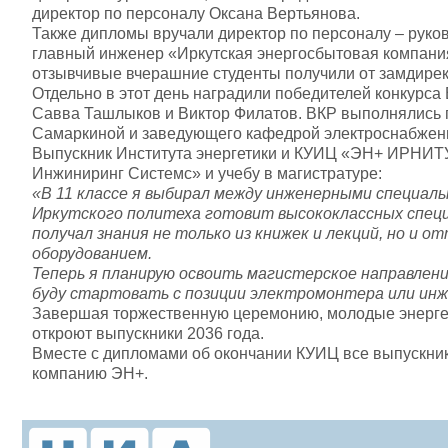
директор по персоналу Оксана Вертьянова.
Также дипломы вручали директор по персоналу – руко
главный инженер «Иркутская энергосбытовая компани
отзывчивые вчерашние студенты получили от замдире
Отдельно в этот день наградили победителей конкурса 
Савва Ташлыков и Виктор Филатов. ВКР выполнялись 
Самаркиной и заведующего кафедрой электроснабжени
Выпускник Института энергетики и КУИЦ «ЭН+ ИРНИТ
Инжиниринг Системс» и учебу в магистратуре:
«В 11 классе я выбирал между инженерными специал
Иркутского политеха готовит высококлассных специ
получал знания не только из книжек и лекций, но и 
оборудованием.
Теперь я планирую освоить магистерское направлен
буду стартовать с позиции электромонтера или ин
Завершая торжественную церемонию, молодые энергети
откроют выпускники 2036 года.
Вместе с дипломами об окончании КУИЦ все выпускник
компанию ЭН+.