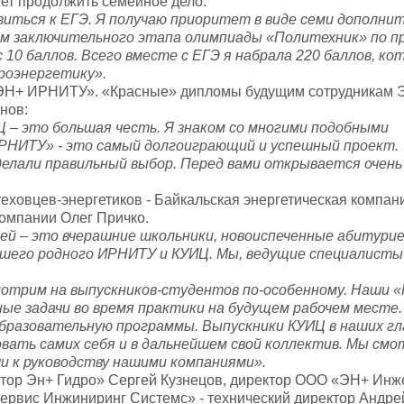
ует продолжить семейное дело.
виться к ЕГЭ. Я получаю приоритет в виде семи дополни
ем заключительного этапа олимпиады «Политехник» по 
10 баллов. Всего вместе с ЕГЭ я набрала 220 баллов, ко
роэнергетику».
 «ЭН+ ИРНИТУ». «Красные» дипломы будущим сотрудникам 
рнов:
– это большая честь. Я знаком со многими подобными
НИТУ» - это самый долгоиграющий и успешный проект.
елали правильный выбор. Перед вами открывается очень
ховцев-энергетиков - Байкальская энергетическая компан
компании Олег Причко.
дей – это вчерашние школьники, новоиспеченные абитур
его родного ИРНИТУ и КУИЦ. Мы, ведущие специалисты
смотрим на выпускников-студентов по-особенному. Наши
ые задачи во время практики на будущем рабочем месте
разовательную программы. Выпускники КУИЦ в наших гла
вать самих себя и в дальнейшем свой коллектив. Мы смот
и к руководству нашими компаниями».
ктор Эн+ Гидро» Сергей Кузнецов, директор ООО «ЭН+ Ин
ервис Инжиниринг Системс» - технический директор Андре