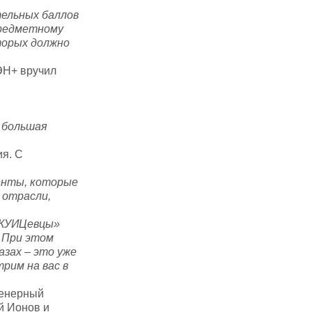
тельных баллов
предметному
торых должно
ЭН+ вручил
 большая
ия. С
иенты, которые
 отрасли,
 «КУИЦевцы»
. При этом
зах – это уже
рим на вас в
женерный
й Ионов и