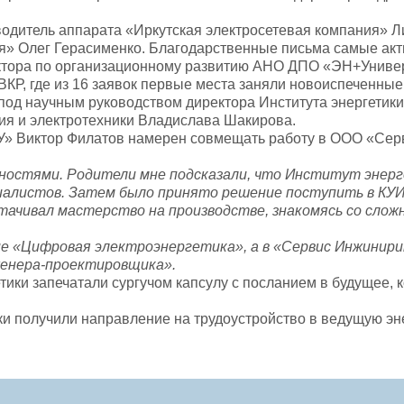
водитель аппарата «Иркутская электросетевая компания» 
я» Олег Герасименко. Благодарственные письма самые ак
ктора по организационному развитию АНО ДПО «ЭН+Универ
ВКР, где из 16 заявок первые места заняли новоиспеченные
под научным руководством директора Института энергетик
я и электротехники Владислава Шакирова.
У» Виктор Филатов намерен совмещать работу в ООО «Сер
ьностями. Родители мне подсказали, что Институт энер
алистов. Затем было принято решение поступить в КУИЦ
оттачивал мастерство на производстве, знакомясь со сло
ие «Цифровая электроэнергетика», а в «Сервис Инжинир
женера-проектировщика».
ки запечатали сургучом капсулу с посланием в будущее, 
и получили направление на трудоустройство в ведущую эн