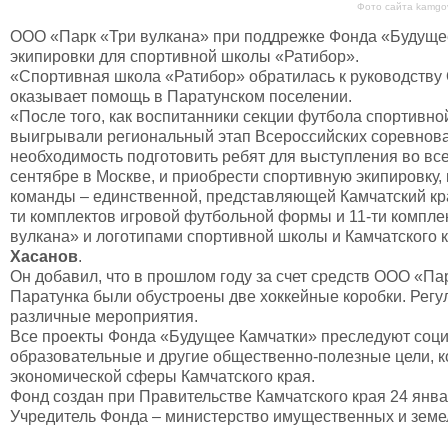
Фото сайта kamgov
ООО «Парк «Три вулкана» при поддрежке Фонда «Будуще
экипировки для спортивной школы «Ратибор».
«Спортивная школа «Ратибор» обратилась к руководству 
оказывает помощь в Паратунском поселении.
«После того, как воспитанники секции футбола спортивн
выигрывали региональный этап Всероссийских соревнова
необходимость подготовить ребят для выступления во вс
сентябре в Москве, и приобрести спортивную экипировку
команды – единственной, представляющей Камчатский кра
ти комплектов игровой футбольной формы и 11-ти компл
вулкана» и логотипами спортивной школы и Камчатского к
Хасанов
.
Он добавил, что в прошлом году за счет средств ООО «Па
Паратунка были обустроены две хоккейные коробки. Регу
различные мероприятия.
Все проекты Фонда «Будущее Камчатки» преследуют соци
образовательные и другие общественно-полезные цели, к
экономической сферы Камчатского края.
Фонд создан при Правительстве Камчатского края 24 янва
Учредитель Фонда – министерство имущественных и земе