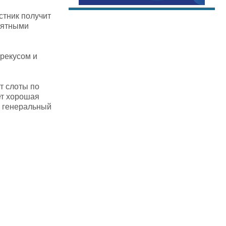
стник получит
мятными
ерекусом и
т слоты по
ет хорошая
а генеральный