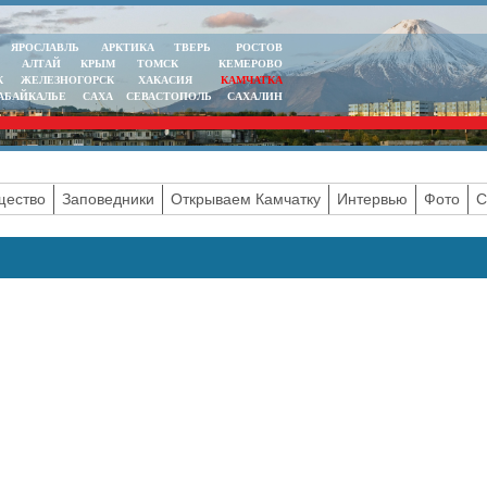
ЯРОСЛАВЛЬ
АРКТИКА
ТВЕРЬ
РОСТОВ
АЛТАЙ
КРЫМ
ТОМСК
КЕМЕРОВО
К
ЖЕЛЕЗНОГОРСК
ХАКАСИЯ
КАМЧАТКА
АБАЙКАЛЬЕ
САХА
СЕВАСТОПОЛЬ
САХАЛИН
ество
Заповедники
Открываем Камчатку
Интервью
Фото
С