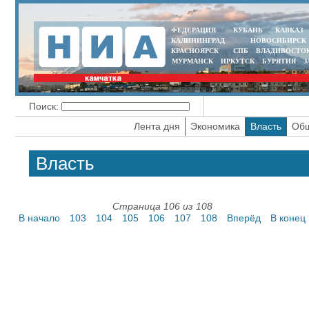
ФЕДЕРАЦИЯ
КУБАНЬ
КАВКАЗ
КАЛИНИНГРАД
НОВОСИБИРСК
КРАСНОЯРСК
СПБ
ВЛАДИВОСТО
МУРМАНСК
ИРКУТСК
БУРЯТИЯ
З
Поиск:
Лента дня
Экономика
Власть
Общ
Власть
Страница 106 из 108
В начало
103
104
105
106
107
108
Вперёд
В конец