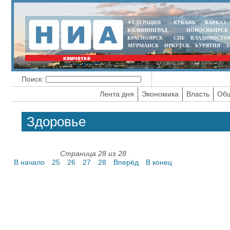
ФЕДЕРАЦИЯ
КУБАНЬ
КАВКАЗ
КАЛИНИНГРАД
НОВОСИБИРСК
КРАСНОЯРСК
СПБ
ВЛАДИВОСТО
МУРМАНСК
ИРКУТСК
БУРЯТИЯ
З
Поиск:
Лента дня
Экономика
Власть
Общ
Здоровье
Страница 28 из 28
В начало
25
26
27
28
Вперёд
В конец