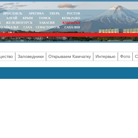
ЯРОСЛАВЛЬ
АРКТИКА
ТВЕРЬ
РОСТОВ
АЛТАЙ
КРЫМ
ТОМСК
КЕМЕРОВО
К
ЖЕЛЕЗНОГОРСК
ХАКАСИЯ
КАМЧАТКА
АБАЙКАЛЬЕ
САХА
СЕВАСТОПОЛЬ
САХАЛИН
ество
Заповедники
Открываем Камчатку
Интервью
Фото
С