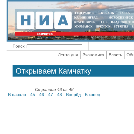
ФЕДЕРАЦИЯ
КУБАНЬ
КАВКАЗ
КАЛИНИНГРАД
НОВОСИБИРСК
КРАСНОЯРСК
СПБ
ВЛАДИВОСТО
МУРМАНСК
ИРКУТСК
БУРЯТИЯ
З
Поиск:
Лента дня
Экономика
Власть
Общ
Открываем Камчатку
Страница 48 из 48
В начало
45
46
47
48
Вперёд
В конец