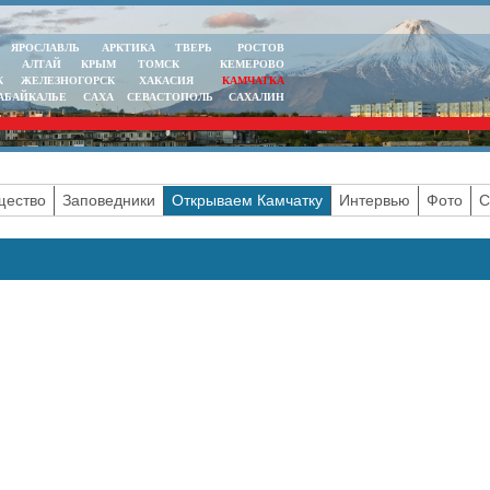
ЯРОСЛАВЛЬ
АРКТИКА
ТВЕРЬ
РОСТОВ
АЛТАЙ
КРЫМ
ТОМСК
КЕМЕРОВО
К
ЖЕЛЕЗНОГОРСК
ХАКАСИЯ
КАМЧАТКА
АБАЙКАЛЬЕ
САХА
СЕВАСТОПОЛЬ
САХАЛИН
ество
Заповедники
Открываем Камчатку
Интервью
Фото
С