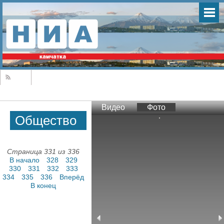
Видео
Фото
Общество
Страница 331 из 336
В начало
328
329
330
331
332
333
334
335
336
Вперёд
В конец