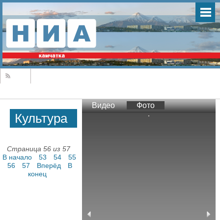
Видео
Фото
Культура
Страница 56 из 57
В начало
53
54
55
56
57
Вперёд
В
конец