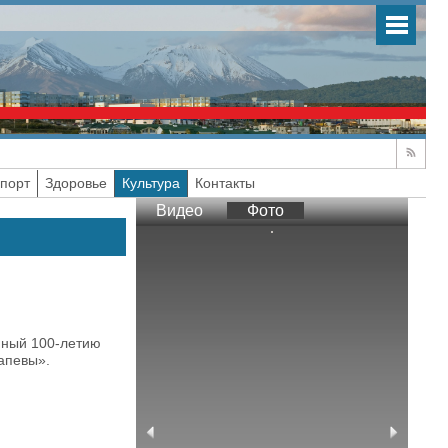
порт
Здоровье
Культура
Контакты
Видео
Фото
нный 100-летию
апевы».