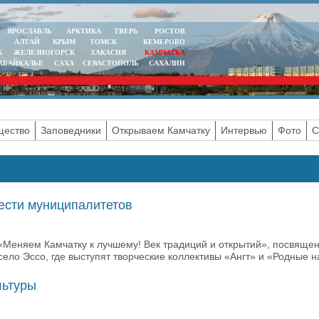
ЯРОСЛАВЛЬ
АРКТИКА
ТВЕРЬ
РОСТОВ
АЛТАЙ
КРЫМ
ТОМСК
КЕМЕРОВО
К
ЖЕЛЕЗНОГОРСК
ХАКАСИЯ
КАМЧАТКА
АБАЙКАЛЬЕ
САХА
СЕВАСТОПОЛЬ
САХАЛИН
ество
Заповедники
Открываем Камчатку
Интервью
Фото
С
шести муниципалитетов
 «Меняем Камчатку к лучшему! Век традиций и открытий», посвяще
ело Эссо, где выступят творческие коллективы «Ангт» и «Родные н
льтуры