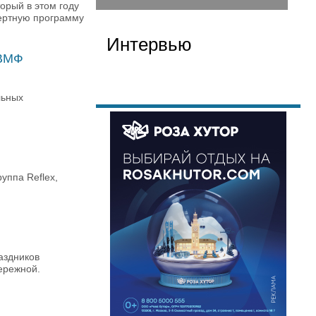
орый в этом году
цертную программу
Интервью
 ВМФ
льных
уппа Reflex,
аздников
ережной.