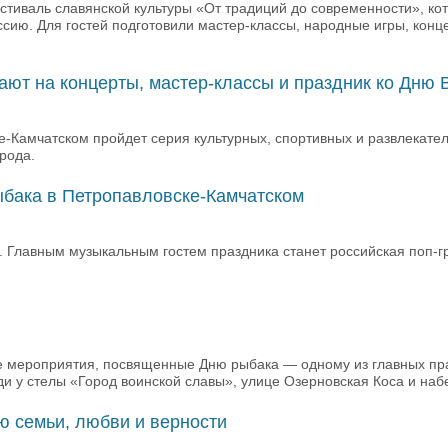
стиваль славянской культуры «От традиций до современности», кот
ссию. Для гостей подготовили мастер-классы, народные игры, кон
ют на концерты, мастер-классы и праздник ко Дню
е-Камчатском пройдет серия культурных, спортивных и развлекате
рода.
ыбака в Петропавловске-Камчатском
 Главным музыкальным гостем праздника станет российская поп-гр
е мероприятия, посвященные Дню рыбака — одному из главных пр
и у стелы «Город воинской славы», улице Озерновская Коса и наб
ю семьи, любви и верности