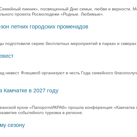
«Семейный пикник», посвященный Дню семьи, любви и верности. 
ального проекта Росмолодежи «Родные. Любимые».
зон летних городских променадов
ы подготовили серию бесплатных мероприятий в парках и скверах
евест
ад невест. Флешмоб организуют в честь Года семейного благополуч
 Камчатке в 2027 году
океанской кухни «ПапоротнИКРАб» прошла конференция «Камчатка 
развитие событийного туризма в регионе.
му сезону