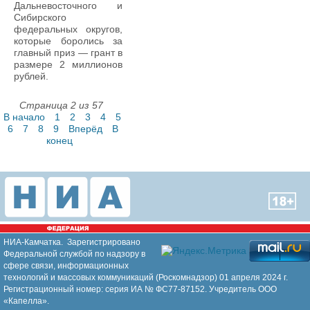
Дальневосточного и
Сибирского
федеральных округов,
которые боролись за
главный приз — грант в
размере 2 миллионов
рублей.
Страница 2 из 57
В начало
1
2
3
4
5
6
7
8
9
Вперёд
В
конец
НИА-Камчатка. Зарегистрировано
Федеральной службой по надзору в
сфере связи, информационных
технологий и массовых коммуникаций (Роскомнадзор) 01 апреля 2024 г.
Регистрационный номер: серия ИА № ФС77-87152. Учредитель ООО
«Капелла».