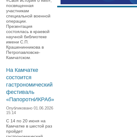
«Своя история о них»,
посвященная
участникам
специальной военной
операции.
Презентация
состоялась в краевой
научной библиотеке
имени С.П.
Крашенинникова в
Петропавловске-
Камчатском.
На Камчатке
состоится
гастрономический
фестиваль
«ПапоротнИКРАб»
Опубликовано 01.06.2026
15:14
С 14 по 20 июня на
Камчатке в шестой раз
пройдет
гастрономический