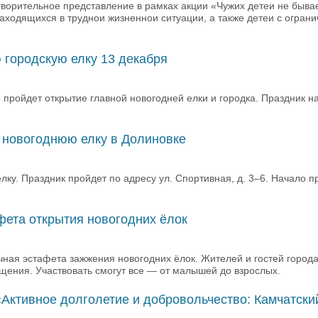
ворительное представление в рамках акции «Чужих детеи не быва
аходящихся в труднои жизненнои ситуации, а также детеи с огран
 городскую елку 13 декабря
 пройдет открытие главной новогодней елки и городка. Праздник на
 новогоднюю елку в Долиновке
ку. Праздник пройдет по адресу ул. Спортивная, д. 3–6. Начало 
фета открытия новогодних ёлок
чная эстафета зажжения новогодних ёлок. Жителей и гостей города
щения. Участвовать смогут все — от малышей до взрослых.
Активное долголетие и добровольчество: Камчатски