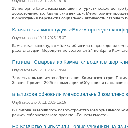
Опубликовано 20.11.2025 15:16
28 ноября в Камчатском выставочно-туристическом центре (
добровольчество: Камчатский вектор». Мероприятие пройдет
и обсуждения перспектив социальной активности старшего п
Камчатская киностудия «Блик» проведёт конф
Опубликовано 19.11.2025 15:37
Камчатская киностудия «Блик» объявила о проведении еже
работы студии. Мероприятие состоится 24 ноября в Камчат
Патимат Омарова из Камчатки вошла в шорт-л
Опубликовано 12.11.2025 14:44
Заместитель министра образования Камчатского края Пати
Знание.Премия–2025 в номинации «Обучение и наставничес
В Елизове обновили Мемориальный комплекс в 
Опубликовано 07.11.2025 15:15
В Елизове завершилось благоустройство Мемориального ком
рамках губернаторского проекта «Решаем вместе».
На Камчатке выпустили новые учебники на язы