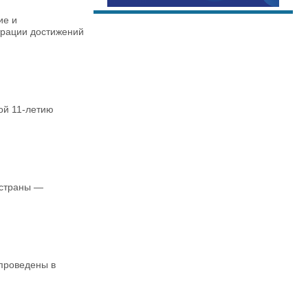
ие и
трации достижений
ой 11-летию
 страны —
 проведены в