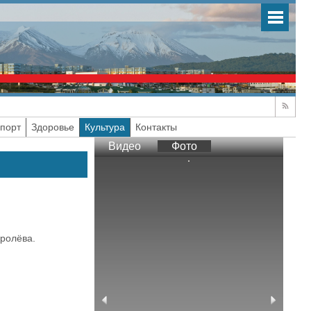
порт
Здоровье
Культура
Контакты
Видео
Фото
ролёва.