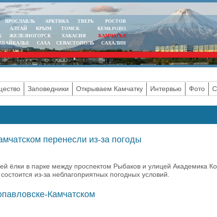
ЯРОСЛАВЛЬ
АРКТИКА
ТВЕРЬ
РОСТОВ
АЛТАЙ
КРЫМ
ТОМСК
КЕМЕРОВО
К
ЖЕЛЕЗНОГОРСК
ХАКАСИЯ
КАМЧАТКА
АБАЙКАЛЬЕ
САХА
СЕВАСТОПОЛЬ
САХАЛИН
ество
Заповедники
Открываем Камчатку
Интервью
Фото
С
амчатском перенесли из-за погоды
ей ёлки в парке между проспектом Рыбаков и улицей Академика Ко
состоится из-за неблагоприятных погодных условий.
опавловске-Камчатском