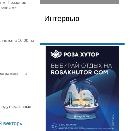
ет». Праздник
иченными
Интервью
чнется в 16:00 на
программы — в
 ждут сказочные
й вектор»