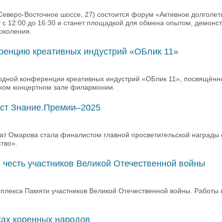
Северо-Восточное шоссе, 27) состоится форум «Активное долголет
 с 12:00 до 16:30 и станет площадкой для обмена опытом, демонс
околения.
еренцию креативных индустрий «ОБлик 11»
годной конференции креативных индустрий «ОБлик 11», посвящённ
ском концертном зале филармонии.
ист Знание.Премии–2025
мат Омарова стала финалистом главной просветительской награды
тво».
честь участников Великой Отечественной войны
плекса Памяти участников Великой Отечественной войны. Работы
ках коренных народов