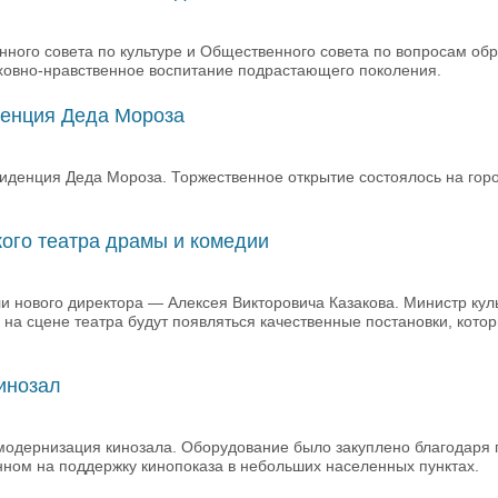
ного совета по культуре и Общественного совета по вопросам обр
уховно-нравственное воспитание подрастающего поколения.
денция Деда Мороза
зиденция Деда Мороза. Торжественное открытие состоялось на гор
кого театра драмы и комедии
и нового директора — Алексея Викторовича Казакова. Министр кул
 на сцене театра будут появляться качественные постановки, кото
кинозал
 модернизация кинозала. Оборудование было закуплено благодаря
ном на поддержку кинопоказа в небольших населенных пунктах.