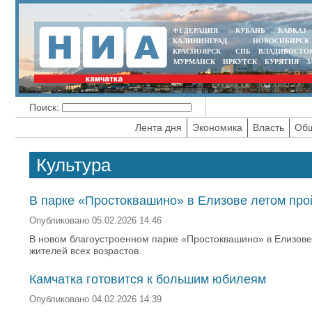
ФЕДЕРАЦИЯ
КУБАНЬ
КАВКАЗ
КАЛИНИНГРАД
НОВОСИБИРСК
КРАСНОЯРСК
СПБ
ВЛАДИВОСТО
МУРМАНСК
ИРКУТСК
БУРЯТИЯ
З
Поиск:
Лента дня
Экономика
Власть
Общ
Культура
В парке «Простоквашино» в Елизове летом пр
Опубликовано 05.02.2026 14:46
В новом благоустроенном парке «Простоквашино» в Елизове
жителей всех возрастов.
Камчатка готовится к большим юбилеям
Опубликовано 04.02.2026 14:39