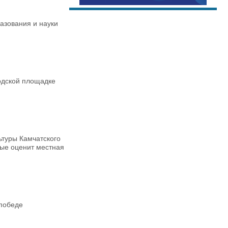
азования и науки
одской площадке
ьтуры Камчатского
рые оценит местная
 победе