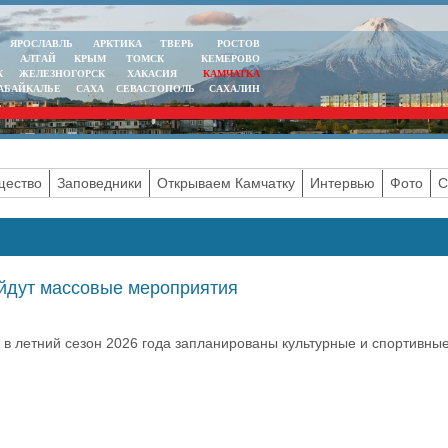
ЯРОСЛАВЛЬ
АРКТИКА
ТВЕРЬ
РОСТОВ
АЛТАЙ
КРЫМ
ТОМСК
КЕМЕРОВО
К
ЖЕЛЕЗНОГОРСК
ХАКАСИЯ
КАМЧАТКА
АБАЙКАЛЬЕ
САХА
СЕВАСТОПОЛЬ
САХАЛИН
ество
Заповедники
Открываем Камчатку
Интервью
Фото
С
ойдут массовые мероприятия
 в летний сезон 2026 года запланированы культурные и спортивны