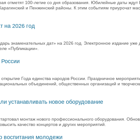
края отметят 100-летие со дня образования. Юбилейные даты ждут 
, Карагинский и Пенжинский районы. К этим событиям приурочат м
т на 2026 год
дарь знаменательных дат» на 2026 год. Электронное издание уже 
еле «Публикации».
 России
е открытие Года единства народов России. Праздничное мероприят
национальных объединений, общественных организаций и творческ
ли устанавливать новое оборудование
стартовал монтаж нового профессионального оборудования. Обнов
высить качество концертов и других мероприятий.
го воспитания молодежи