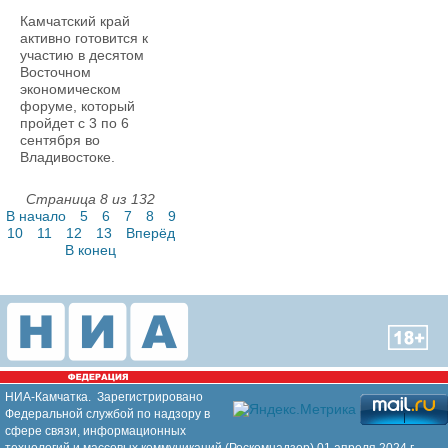
Камчатский край
активно готовится к
участию в десятом
Восточном
экономическом
форуме, который
пройдет с 3 по 6
сентября во
Владивостоке.
Страница 8 из 132
В начало
5
6
7
8
9
10
11
12
13
Вперёд
В конец
НИА-Камчатка. Зарегистрировано
Федеральной службой по надзору в
сфере связи, информационных