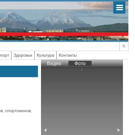
порт
Здоровье
Культура
Контакты
Видео
Фото
в, спортсменов,