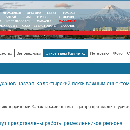
ЯРОСЛАВЛЬ
АРКТИКА
ТВЕРЬ
РОСТОВ
АЛТАЙ
КРЫМ
ТОМСК
КЕМЕРОВО
К
ЖЕЛЕЗНОГОРСК
ХАКАСИЯ
КАМЧАТКА
АБАЙКАЛЬЕ
САХА
СЕВАСТОПОЛЬ
САХАЛИН
ество
Заповедники
Открываем Камчатку
Интервью
Фото
С
Русанов назвал Халактырский пляж важным объектом
тию территории Халактырского пляжа – центра притяжения туристо
дут представлены работы ремесленников региона