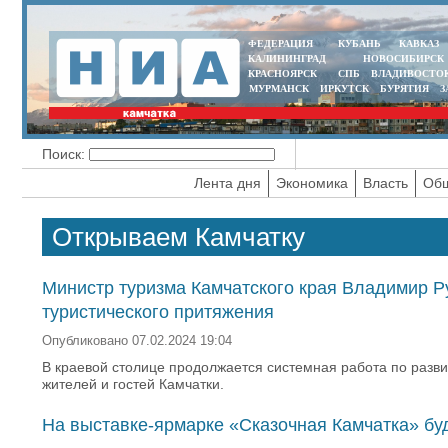
ФЕДЕРАЦИЯ
КУБАНЬ
КАВКАЗ
КАЛИНИНГРАД
НОВОСИБИРСК
КРАСНОЯРСК
СПБ
ВЛАДИВОСТО
МУРМАНСК
ИРКУТСК
БУРЯТИЯ
З
Поиск:
Лента дня
Экономика
Власть
Общ
Открываем Камчатку
Министр туризма Камчатского края Владимир 
туристического притяжения
Опубликовано 07.02.2024 19:04
В краевой столице продолжается системная работа по разви
жителей и гостей Камчатки.
На выставке-ярмарке «Сказочная Камчатка» бу