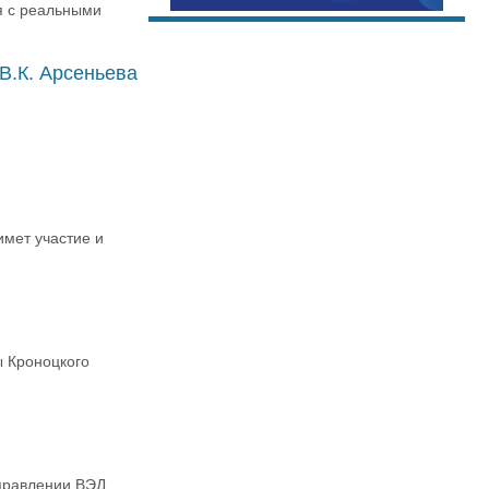
я с реальными
В.К. Арсеньева
имет участие и
ы Кроноцкого
правлении ВЭД.