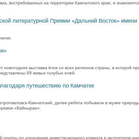
ма, востребованных на территории Камчатского края, и знакомятс
кой литературной Премии «Дальний Восток» имени 
чатке.
ии»
новогодняя выставка ёлок со всех регионов страны, в которой пр
редставлены 89 живых голубых елей.
благодаря путешествию по Камчатке
Петропавловск-Камчатский, далее ребята побывали в музее природ
еревня «Кайныран».
й группы по улучшению инвестиционного климата в экспортном на