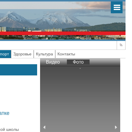
порт
Здоровье
Культура
Контакты
Видео
Фото
атке
ной школы