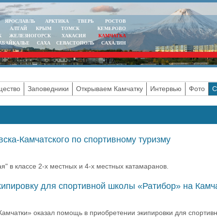
ЯРОСЛАВЛЬ
АРКТИКА
ТВЕРЬ
РОСТОВ
АЛТАЙ
КРЫМ
ТОМСК
КЕМЕРОВО
К
ЖЕЛЕЗНОГОРСК
ХАКАСИЯ
КАМЧАТКА
АБАЙКАЛЬЕ
САХА
СЕВАСТОПОЛЬ
САХАЛИН
ество
Заповедники
Открываем Камчатку
Интервью
Фото
С
ска-Камчатского по спортивному туризму
" в классе 2-х местных и 4-х местных катамаранов.
кипировку для спортивной школы «Ратибор» на Камч
амчатки» оказал помощь в приобретении экипировки для спортив