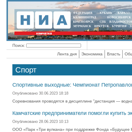
ФЕДЕРАЦИЯ
КУБАНЬ
КАВКАЗ
КАЛИНИНГРАД
НОВОСИБИРСК
КРАСНОЯРСК
СПБ
ВЛАДИВОСТО
МУРМАНСК
ИРКУТСК
БУРЯТИЯ
З
Поиск:
Лента дня
Экономика
Власть
Общ
Спорт
Спортивные выходные: Чемпионат Петропавлов
Опубликовано 30.06.2023 18:18
Соревнования проводятся в дисциплине "дистанция — водная
Камчатские предприниматели помогли купить э
Опубликовано 28.06.2023 10:13
ООО «Парк «Три вулкана» при поддрежке Фонда «Будущее К