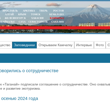
ЯРОСЛАВЛЬ
АРКТИКА
ТВЕРЬ
РОСТОВ
АЛТАЙ
КРЫМ
ТОМСК
КЕМЕРОВО
К
ЖЕЛЕЗНОГОРСК
ХАКАСИЯ
КАМЧАТКА
АБАЙКАЛЬЕ
САХА
СЕВАСТОПОЛЬ
САХАЛИН
ество
Заповедники
Открываем Камчатку
Интервью
Фото
С
оворились о сотрудничестве
к «Таганай» подписали соглашение о сотрудничестве. Оно охваты
 и развитие экотуризма.
ь осенью 2024 года